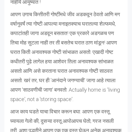
नाहीये आयुष्यात !
आपण उगाच कित्तीतरी गोष्टींमधे जीव अडकवून ठेवतो आणि मग
वर्षानुवर्षं त्या गोष्टी आपल्या मनाइतक्याच घरातल्या शेल्फमधे,
कपाटांतही जागा अडवून बसतात! एक प्रकारे अडगळच पण
तिचा मोह सुटला नाही तर ती बसतेच घरात ठाण मांडून! आपण
घरात किती अनावश्यक गोष्टी सांभाळत असतो. एखादी गोष्ट
कधीतरी पुढे लागेल हया आशेवर तिला अनावश्यक सांभाळत
असतो आणि असे करताना घरात अनावश्यक गोष्टी साठवत
असतो. खरं तर, घर ही 'आनंदाने जगण्याची' जागा आहे त्याला
आपण 'साठवणीची जागा' बनवतो. Actually home is 'living
space', not a 'storing space'.
आज काय घडते याचा विचार करून बघा. आपण एक वस्तू
घ्यायला गेलो की, दुसऱ्या वस्तू आपोआपच घेतो; गरज नसली
तरी. अशा पद्धतीने आपण एक एक वस्तू घेऊन अनेक अनावश्यक