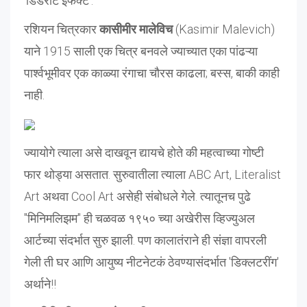
'डिडरोट इफेक्ट'.
रशियन चित्रकार
कासीमीर मालेविच
(Kasimir Malevich)
याने 1915 साली एक चित्र बनवले ज्याच्यात एका पांढऱ्या
पार्श्वभूमीवर एक काळ्या रंगाचा चौरस काढला; बस्स, बाकी काही
नाही.
ज्यायोगे त्याला असे दाखवून द्यायचे होते की महत्वाच्या गोष्टी
फार थोड्या असतात. सुरुवातीला त्याला ABC Art, Literalist
Art अथवा Cool Art असेही संबोधले गेले. त्यातूनच पुढे
"मिनिमलिझम" ही चळवळ १९५० च्या अखेरीस व्हिज्युअल
आर्टच्या संदर्भात सुरु झाली. पण कालातंराने ही संज्ञा वापरली
गेली ती घर आणि आयुष्य नीटनेटकं ठेवण्यासंदर्भात 'डिक्लटरींग'
अर्थाने!!