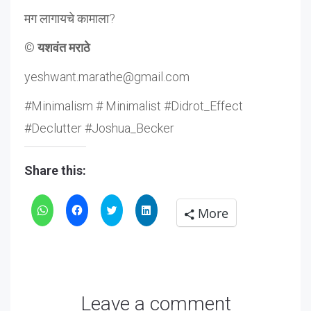
मग लागायचे कामाला?
©
यशवंत मराठे
yeshwant.marathe@gmail.com
#Minimalism # Minimalist #Didrot_Effect
#Declutter #Joshua_Becker
Share this:
Click
Click
Click
Click
More
to
to
to
to
share
share
share
share
on
on
on
on
WhatsApp
Facebook
Twitter
LinkedIn
Leave a comment