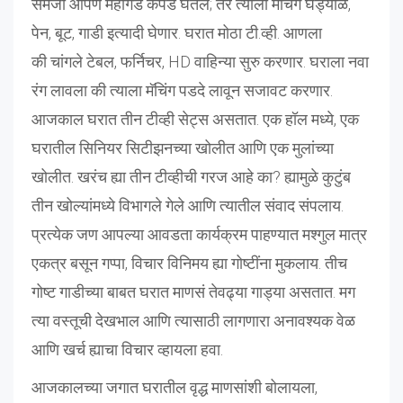
समजा आपण महागडे कपडे घेतले; तर त्याला मॅचिंग घड्याळ,
पेन, बूट, गाडी इत्यादी घेणार. घरात मोठा टी.व्ही. आणला
की चांगले टेबल, फर्निचर, HD वाहिन्या सुरु करणार. घराला नवा
रंग लावला की त्याला मॅचिंग पडदे लावून सजावट करणार.
आजकाल घरात तीन टीव्ही सेट्स असतात. एक हॉल मध्ये, एक
घरातील सिनियर सिटीझनच्या खोलीत आणि एक मुलांच्या
खोलीत. खरंच ह्या तीन टीव्हीची गरज आहे का? ह्यामुळे कुटुंब
तीन खोल्यांमध्ये विभागले गेले आणि त्यातील संवाद संपलाय.
प्रत्येक जण आपल्या आवडता कार्यक्रम पाहण्यात मश्गुल मात्र
एकत्र बसून गप्पा, विचार विनिमय ह्या गोष्टींना मुकलाय. तीच
गोष्ट गाडीच्या बाबत घरात माणसं तेवढ्या गाड्या असतात. मग
त्या वस्तूची देखभाल आणि त्यासाठी लागणारा अनावश्यक वेळ
आणि खर्च ह्याचा विचार व्हायला हवा.
आजकालच्या जगात घरातील वृद्ध माणसांशी बोलायला,