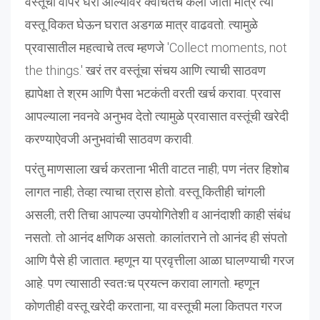
वस्तूंचा वापर घरी आल्यावर क्वचितच केला जातो मात्र त्या
वस्तू विकत घेऊन घरात अडगळ मात्र वाढवतो. त्यामुळे
प्रवासातील महत्वाचे तत्व म्हणजे 'Collect moments, not
the things.' खरं तर वस्तूंचा संचय आणि त्याची साठवण
ह्यापेक्षा ते श्रम आणि पैसा भटकंती वरती खर्च करावा. प्रवास
आपल्याला नवनवे अनुभव देतो त्यामुळे प्रवासात वस्तूंची खरेदी
करण्याऐवजी अनुभवांची साठवण करावी.
परंतु माणसाला खर्च करताना भीती वाटत नाही; पण नंतर हिशोब
लागत नाही; तेव्हा त्याचा त्रास होतो. वस्तू कितीही चांगली
असली; तरी तिचा आपल्या उपयोगितेशी व आनंदाशी काही संबंध
नसतो. तो आनंद क्षणिक असतो. कालांतराने तो आनंद ही संपतो
आणि पैसे ही जातात. म्हणून या प्रवृत्तीला आळा घालण्याची गरज
आहे. पण त्यासाठी स्वतःच प्रयत्न करावा लागतो. म्हणून
कोणतीही वस्तू खरेदी करताना; या वस्तूची मला कितपत गरज