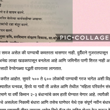
ण
समज
असेल
की
पाण्याची
कमतरता
भासणार
नाही
.
दुर्दैवाने
गुजरातपासून
अभेद्य
लाव्हा
खडकापासून
बनलेला
आहे
आणि
जमिनीत
पाणी
शिरत
नाही
अ
ासाठी
वेगवेगळ्या
पद्धती
वापराव्या
लागतात
.
करीत
आहोत
.
सुमारे
५००
ते
६००
लोकांची
पाण्याची
गरज
भागेल
अशी
वि
क्यातील
घनवळ
,
हिरवे
या
गावी
ती
असेल
आणि
तेथील
"
महिला
परिवर्तन
सं
रमाणे
या
वर्षी
किमान
२
-
३
बंधाऱ्यांचे
काम
हाती
घेण्यात
येणार
आहे
.
त्यापैकी
ेथे
असलेला
निकामी
बंधारा
आणि
तसेच
घाणेघर
येथे
एक
संपूर्ण
नवीन
बंधार