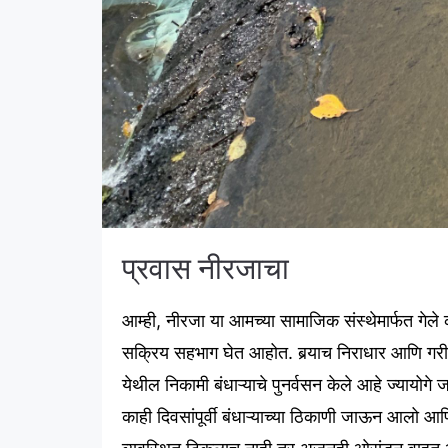
प्रवास नीरजाचा
आम्ही
,
नीरजा
या
आमच्या
सामाजिक
संस्थेमार्फत
गेले
सक्रिय
सहभाग
घेत
आहोत
.
बर्‍याच
निराधार
आणि
गर
येथील
निकामी
बंधाऱ्याचे
पुनर्वसन
केले
आहे
ज्यायोगे
काही
दिवसांपूर्वी
बंधाऱ्याच्या
ठिकाणी
जाऊन
आलो
आण