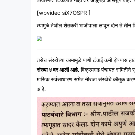
व्यवस्थित
टिकलाच
नाही
तर
अजूनही
ओसंडून
वाहत
[wpvideo siX7OSPR ]
त्यामुळे
तेथील
शेतकरी
भाजीपाला
लावून
दोन
ते
तीन
प
तसेच
संस्थेच्या
कामामुळे
पाणी
टंचाई
कमी
होण्यास
हा
संख्या
४
वर
आली
आहे
.
विक्रमगड
पंचायत
समितीने
सु
मासिक
सर्वसाधारण
सभेत
नीरजा
संस्थेचे
कौतुक
करण
आहे
.