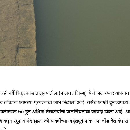
काही
वर्षे
विक्रमगड
तालुक्यातील
(
पालघर
जिल्हा
)
येथे
जल
व्यवस्थापनात
ीब
लोकांना
आमच्या
प्रयत्नांचा
लाभ
मिळाला
आहे
.
तसेच
आम्ही
दुमाडापाडा
जवळजवळ
७०
हुन
अधिक
शेतकऱ्यांना
जलसिंचनाचा
फायदा
झाला
आहे
.
आम
ि
बघून
खूप
आनंद
झाला
की
यावर्षीच्या
अभूतपूर्व
पावसाला
तोंड
देत
बंधारा