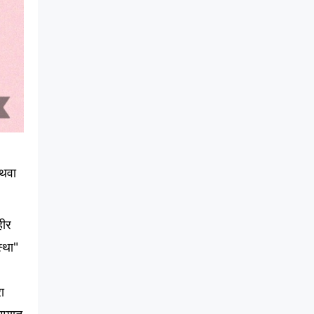
थवा
हीर
स्था
"
ा