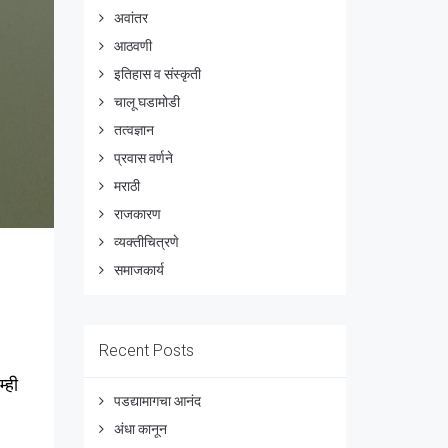
अवांतर
आठवणी
इतिहास व संस्कृती
चालू घडामोडी
तत्वज्ञान
प्रवास वर्णने
मराठी
राजकारण
व्यक्तीचित्रणे
समाजकार्य
Recent Posts
्ही
पडद्यामागचा आनंद
अंधा कानून