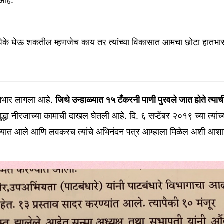
आहे
.
िके
घेऊ
शकतील
म्हणजेच
काय
तर
त्यांच्या
विकासात
आमचा
छोटा
हातभा
तभार
लागला
आहे
.
जिथे
उन्हाळ्यात
१५
टँकरनी
पाणी
पुरवले
जात
होते
त्याच
द्धा
नीरजाच्या
कामाची
दाखल
घेतली
आहे
.
दि
.
६
सप्टेंबर
२०१९
च्या
त्यांच्
्यात
आले
आणि
लवकरच
त्यांचे
अभिनंदन
पत्र
आम्हाला
मिळेल
अशी
आशा