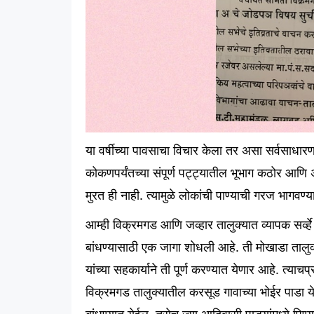
या
वर्षीच्या
पावसाचा
विचार
केला
तर
असा
सर्वसाधार
कोकणपर्यंतच्या
संपूर्ण
पट्ट्यातील
भूभाग
कठोर
आणि
मुरत
ही
नाही
.
त्यामुळे
लोकां
ची
पाण्याची
गरज
भागवण्य
आम्ही
विक्रमगड
आणि
जव्हार
तालुक्यात
व्यापक
सर्व्हे
बांधण्यासाठी
एक
जागा
शोधली
आहे
.
ती
मोखाडा
तालु
यांच्या
सहकार्याने
ती
पूर्ण
करण्यात
येणार
आहे
.
त्याचप्
विक्रमगड
तालुक्यातील
करसूड
गावाच्या
भोईर
पाडा
य