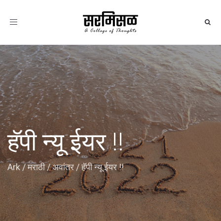
Toggle
navigation
हॅपी न्यू ईयर !!
Ark
/
मराठी
/
अवांतर
/
हॅपी न्यू ईयर !!