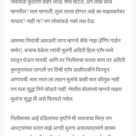
जेवायला कुठेतरी बाहेर जाऊ. मीच म्हटलं, अगं लोक काय
म्हणतील? मला म्हणाली, तुला त्रास होणार आहे का माझ्याबरोबर
यायला? नाही ना? मग लोकांकडे नको लक्ष देऊ.
आमच्या तिघांची आवडती जागा म्हणजे कॅफे नाझ (हँगिंग गार्डन
समोर). बऱ्याच वेळेला त्यांची मुलगी अदिती हिला प्रॅम मध्ये
घालून घेऊन यायची. आणि वर निलीमाचा फतवा काय तर अदिती
कुरकुरायला लागली तर तिची प्रॅम आळीपाळीने फिरवून
आणायची. मला स्वतःला लहान मुलांचे काही फार कौतुक नाही
पण मला सुद्धा तिने सोडले नाही. गंमतीत बोलायचे म्हणजे माझ्या
मुलांना सुद्धा मी असे फिरवले नसेल.
निलीमाच्या आई वडिलांच्या दृष्टीने मी जावयाचा मित्र पण
आपट्यांच्या घरात माझे अगदी मुलगा असल्याप्रमाणे कायम