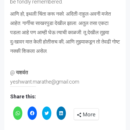
be fondly remembered.
आणि हो, इथली चिंता करू नको. अदिती-राहुल-अवनी मजेत
आहेत. गार्गीचा साखरपुडा देखील झाला. अतुल तसा एकटा
पडला आहे पण आम्ही घेऊ त्याची काळजी. तू देखील तुझ्या
दुःखावर मात केली होतीसच की; आणि तुझ्याकडून तो तेवढी गोष्ट
नक्की शिकला असेल.
@
यशवंत
yeshwant.marathe@gmail.com
Share this:
Click
Click
Click
Click
More
to
to
to
to