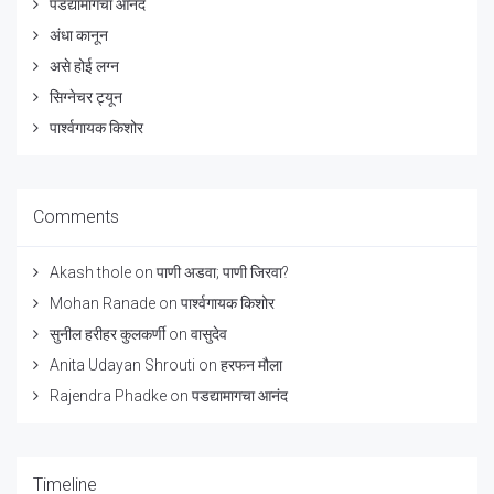
पडद्यामागचा आनंद
अंधा कानून
असे होई लग्न
सिग्नेचर ट्यून
पार्श्वगायक किशोर
Comments
Akash thole
on
पाणी अडवा; पाणी जिरवा?
Mohan Ranade
on
पार्श्वगायक किशोर
सुनील हरीहर कुलकर्णी
on
वासुदेव
Anita Udayan Shrouti
on
हरफन मौला
Rajendra Phadke
on
पडद्यामागचा आनंद
Timeline