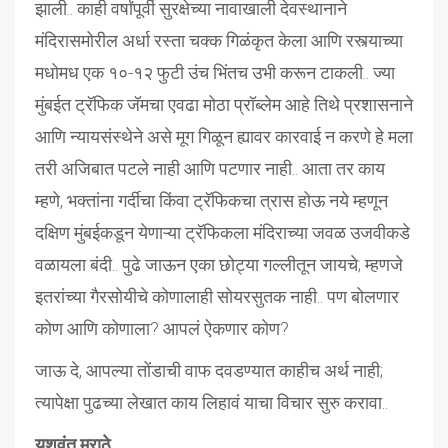
झाली.. काही वर्षांपूर्वी सुरक्षेच्या नावाखाली देवस्थानाने
मंदिरासमोरील अर्धा रस्ता चक्क गिळंकृत केला आणि रस्त्याच्या
मधोमध एक १०-१२ फुटी उंच भिंतच उभी करून टाकली.. ज्या
मुंबईत ट्रॅफिक जॅमचा एवढा मोठा प्रॉब्लेम आहे तिथे प्रशासनाने
आणि न्यायसंस्थेने असे मूग गिळून ह्यावर कारवाई न करणे हे मला
तरी अजिबात पटले नाही आणि पटणार नाही.. आता तर काय
म्हणे, भक्तांना गर्दीचा किंवा ट्रॅफिकचा त्रास होऊ नये म्हणून
दक्षिण मुंबईकडून येणाऱ्या ट्रॅफिकला मंदिराच्या जवळ उजवीकडे
वळायला बंदी.. पुढे जाऊन एका छोट्या गल्लीतून जायचे; म्हणजे
इतरांच्या गैरसोयीचे कोणालाही सोयरसुतक नाही.. पण बोलणार
कोण आणि कोणाला? आपलं ऐकणार कोण?
जाऊ दे, आपल्या तोंडाची वाफ दवडण्यात काहीच अर्थ नाही;
त्यापेक्षा पुढच्या लेखात काय लिहावं याचा विचार सुरु करावा..
यशवंत मराठे