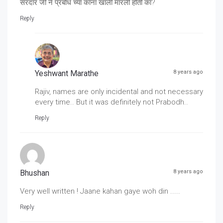
सरदार जी ने प्रबोध च्या काना खाली मारली होती का?
Reply
Yeshwant Marathe
8 years ago
Rajiv, names are only incidental and not necessary
every time.. But it was definitely not Prabodh..
Reply
Bhushan
8 years ago
Very well written ! Jaane kahan gaye woh din .....
Reply