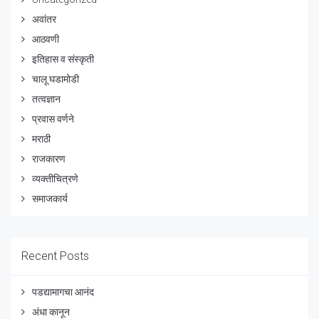
अवांतर
आठवणी
इतिहास व संस्कृती
चालू घडामोडी
तत्वज्ञान
प्रवास वर्णने
मराठी
राजकारण
व्यक्तीचित्रणे
समाजकार्य
Recent Posts
पडद्यामागचा आनंद
अंधा कानून