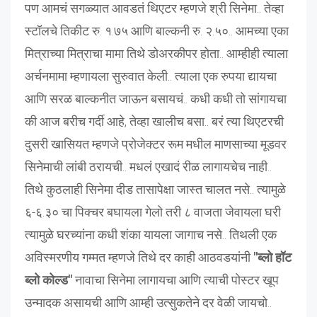
पण आमचं सगळ्यात आवडतं थिएटर म्हणजे श्री सिनेमा.. तेव्हा
स्टॉलचे तिकीट रु. १.७५ आणि बाल्कनी रु. २.५०.. आमच्या एका
मित्राच्या मित्राचा मामा तिथे डोअरकीपर होता.. आम्हीही त्याला
अर्चनमामा म्हणायला सुरुवात केली.. त्याला एक रुपया द्यायचा
आणि सरळ बाल्कनीत जाऊन बसायचं.. कधी कधी तो सांगायचा
की आज बरीच गर्दी आहे, तेव्हा खालीच बसा.. बरं त्या थिएटरची
दुसरी खासियत म्हणजे प्रोजेक्टर रूम मधील माणसाच्या मूडवर
सिनेमाची लांबी ठरायची.. मधलं एखादं रीळ लागायचेच नाही..
तिथे कुठलाही सिनेमा दीड तासापेक्षा जास्त चालत नसे.. त्यामुळे
६-६.३० चा पिक्चर बघायला गेलो तरी ८ वाजता जेवायला घरी
त्यामुळे घरच्यांना कधी शंका यायला जागाच नसे.. तिथली एक
अविस्मरणीय गम्मत म्हणजे तिथे दर काही आठवडयांनी
"ब्लो हॉट
ब्लो कोल्ड"
नावाचा सिनेमा लागायचा आणि त्याची पोस्टर खूप
उन्मादक असायची आणि आम्ही उत्सुकतेने दर वेळी जायचो..