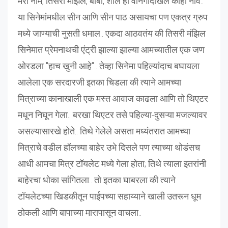
मेरा नाम, तिसरी मंझिल, बॉबी, शोले ही वानगीदाखल काही नावे..
या सिनेमांमधील सीन आणि सीन पाठ असायचा पण एकत्र ग्रुप
मध्ये जाण्याची नुसती धमाल.. एकदा आठवतंय की तिसरी मंझिल
सिनेमात प्रेमनाथची एंट्री झाल्या झाल्या आमच्यातील एक जण
ओरडला "हाच खुनी आहे".. तेव्हा सिनेमा पहिल्यांदाच बघायला
आलेला एक सरदारजी इतका चिडला की त्याने आमच्या
मित्राच्या कानाखाली एक मस्त आवाज काढला आणि तो थिएटर
मधून निघून गेला.. बरखा थिएटर तसे पहिल्या-दुसऱ्या मजल्यावर
असल्यासारखे होते.. तिथे गेलेले असता मध्यंतरात आमच्या
मित्राचे वडील हॉलच्या बाहेर उभे दिसले पण त्याच्या थोडंसच
आधी आमचा मित्र टॉयलेट मध्ये गेला होता; तिथे त्याला इतरांनी
बाहेरचा धोका सांगितला.. तो इतका घाबरला की त्याने
टॉयलेटच्या खिडकीतून पाईपच्या सहाय्याने खाली उतरून धूम
ठोकली आणि बापाच्या मारापासून वाचला..