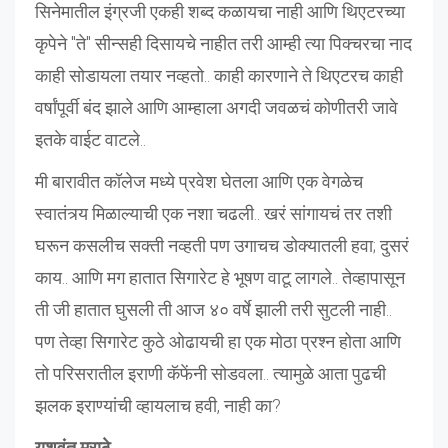
सिनेमातील इंग्रजी एकही शब्द कळायचा नाही आणि थिएटरच्या
कृपेने "ते" सीन्सही दिसायचे नाहीत तरी आम्ही त्या पिक्चरचा नाद
काही सोडायला तयार नव्हतो.. काही कारणाने ते थिएटरच काही
वर्षांपूर्वी बंद झाले आणि आम्हाला अगदी जवळचं कोणीतरी जावे
इतके वाईट वाटले..
मी बारावीत कॉलेज मध्ये प्रवेश घेतला आणि एक वेगळेच
स्वातंत्र्य मिळाल्याची एक नशा चढली.. खरं सांगायचं तर तशी
घरून कसलीच सक्ती नव्हती पण उगाचच डोक्यातली हवा; दुसरं
काय.. आणि मग हातात सिगारेट हे भूषण वाटू लागले.. तेव्हापासून
ती जी हातात घुसली ती आज ४० वर्षे झाली तरी सुटली नाही..
पण तेव्हा सिगारेट कुठे ओढायची हा एक मोठा प्रश्न होता आणि
तो परिसरातील इराणी कॅफेंनी सोडवला.. त्यामुळे आता पुढची
झलक इराण्यांची व्हायलाच हवी, नाही का?
यशवंत मराठे