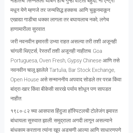
नाहीतच. सिग्नलला थांबणे हाच गुन्हा वाटतो बहुदा; नो एन्ट्री
मधून येणे म्हणजे तर जन्मसिद्ध हक्कच. आणि चुकूनमाकून
एखाद्या गाडीचा धक्का लागला तर बघायलाच नको; लगेच
हाणामारीला सुरवात.
जरी नवनवीन इमारती उभ्या राहत असल्या तरी तशी अजूनही
चांगली थिएटर्स, रेस्तराँ तशी अजूनही नाहीतच. Goa
Portuguesa, Oven Fresh, Gypsy Chinese आणि तसे
नवनवीन चालू झालेले Tartulia, Bar Stock Exchange,
Open House असे सन्माननीय अपवाद सोडले तर परळ किंवा
बांद्रा-खार किंवा बीकेसी सारखे पर्याय शोधून पण सापडत
नाहीत.
१९८०-८२ च्या आसपास हिंदुजा हॉस्पिटलची टोलेजंग इमारत
बांधायला सुरुवात झाली..समुद्राला अगदी लागून असल्याने
बांधकाम करताना त्यांना खूप अडचणी आल्या आणि साधारणपणे