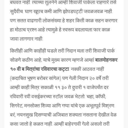
बघवत नाही. त्याच्या तुलनेने आम्ही शिवाजी पार्कला राहणारे तसे
सुदैवीच. घाण खूपच कमी आणि झोपडपट्टी जवळजवळ नाही.
पण सतत वाढणारी लोकसंख्या हे शहर किती काळ सहन करणार
हा मोठाच प्रश्न आहे त्यामुळे हे स्वरूप बदलायला फार काळ
जावा लागणार नाही.
कितीही आणि काहीही घडले तरी निदान मला तरी शिवाजी पार्क
सोडणे कठीण आहे; याचे मुख्य कारण म्हणजे आम्हां
बालमोहनकर
१० वी ब मित्रांचा रविवारचा कट्टा
. नक्की आठवत नाही
(कदाचित भूषण बरोबर सांगेल) पण गेली निदान २० वर्षे तरी
आम्ही काही मित्र सकाळी ११.३० ते दुपारी १ वाजेपर्यंत दर
रविवारी रवी वसईकरच्या स्टॉल जवळ भेटतो. चहा, कॉफी,
सिगरेट, मनसोक्त शिव्या आणि गप्पा यांचे एक अभूतपूर्व मिश्रण.
बरं, नयनसुख दिसण्याची अजिबात शक्यता नसताना देखील वेळ
कसा जातो हे कळत नाही. आम्ही बाहेरगावी गेलो असलो तरी