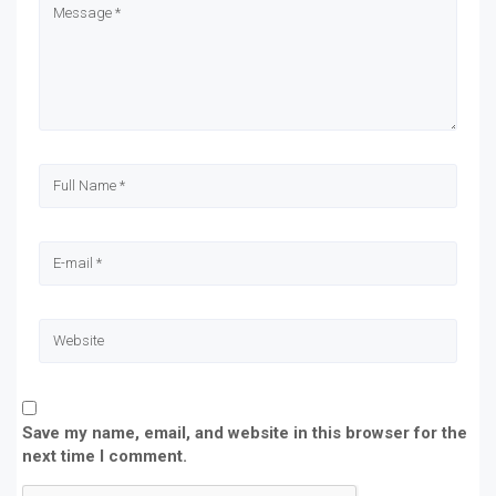
new
new
new
new
window)
window)
window)
window)
Save my name, email, and website in this browser for the
next time I comment.