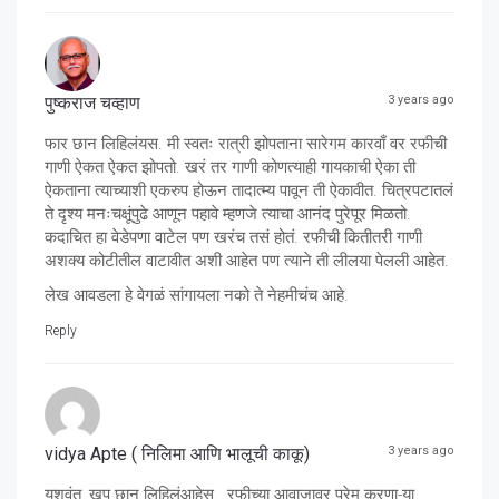
पुष्कराज चव्हाण
3 years ago
फार छान लिहिलंयस. मी स्वतः रात्री झोपताना सारेगम कारवाँ वर रफीची
गाणी ऐकत ऐकत झोपतो. खरं तर गाणी कोणत्याही गायकाची ऐका ती
ऐकताना त्याच्याशी एकरुप होऊन तादात्म्य पावून ती ऐकावीत. चित्रपटातलं
ते दृश्य मनःचक्षूंपुढे आणून पहावे म्हणजे त्याचा आनंद पुरेपूर मिळतो.
कदाचित हा वेडेपणा वाटेल पण खरंच तसं होतं. रफीची कितीतरी गाणी
अशक्य कोटीतील वाटावीत अशी आहेत पण त्याने ती लीलया पेलली आहेत.
लेख आवडला हे वेगळं सांगायला नको ते नेहमीचंच आहे.
Reply
vidya Apte ( निलिमा आणि भालूची काकू)
3 years ago
यशवंत, खूप छान लिहिलंआहेस . रफीच्या आवाजावर प्रेम करणा-या