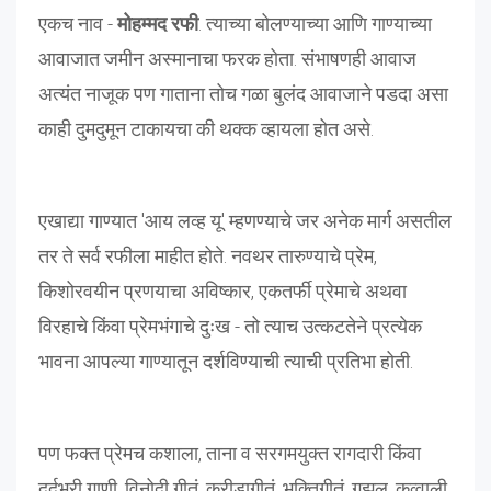
एकच नाव -
मोहम्मद रफी
. त्याच्या बोलण्याच्या आणि गाण्याच्या
आवाजात जमीन अस्मानाचा फरक होता. संभाषणही आवाज
अत्यंत नाजूक पण गाताना तोच गळा बुलंद आवाजाने पडदा असा
काही दुमदुमून टाकायचा की थक्क व्हायला होत असे.
एखाद्या गाण्यात 'आय लव्ह यू' म्हणण्याचे जर अनेक मार्ग असतील
तर ते सर्व रफीला माहीत होते. नवथर तारुण्याचे प्रेम,
किशोरवयीन प्रणयाचा अविष्कार, एकतर्फी प्रेमाचे अथवा
विरहाचे किंवा प्रेमभंगाचे दुःख - तो त्याच उत्कटतेने प्रत्येक
भावना आपल्या गाण्यातून दर्शविण्याची त्याची प्रतिभा होती.
पण फक्त प्रेमच कशाला, ताना व सरगमयुक्त रागदारी किंवा
दर्दभरी गाणी, विनोदी गीतं, क्रीडागीतं, भक्तिगीतं, गझल, कव्वाली