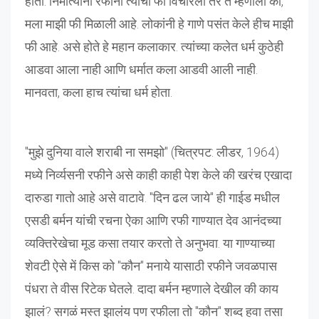
होती. निर्मात्यांनी रफींना त्यांची फी विचारली तर ते म्हणाली की,
मला माझी फी मिळाली आहे. लोकांनी हे गाणे पसंत केले हीच माझी
फी आहे. असे होते हे महान कलाकार. त्यांच्या कलेत धर्म कुठेही
आडवा आला नाही आणि धर्मात कला आडवी आली नाही.
मानवता, कला हाच त्यांचा धर्म होता.
"मुझे दुनिया वाले शराबी ना समझो" (चित्रपट: लीडर, 1964)
मध्‍ये निर्व्यसनी रफीने असे काही काही पेश केले की खरंच एखादा
दारुडा गातो आहे असे वाटावे. "दिन ढल जाये" ही गाईड मधील
एसडी बर्मन यांची रचना ऐका आणि रफी गाण्यात देव आनंदच्या
व्यक्तिरेखेचा मूड कसा तयार करतो ते अनुभवा. या गाण्याच्या
शेवटी ऐसे में किस को "कौन" मनाये यासाठी रफीने जवळपास
पंधरा ते वीस रिटेक घेतले. दादा बर्मन म्हणाले देखील की काय
झालं? सगळं मस्त झालंय पण रफीला तो "कौन" शब्द हवा तसा