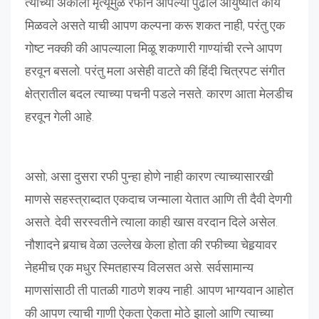
त्याच्या अकाली मृत्यूमुळे रफीने आपल्या पुढील आयुष्यात काय
मिळवले असते याची आपण कल्पना करू शकत नाही, परंतु एक
गोष्ट नक्की की आपल्याला मिळू शकणारी गाण्यांची रत्ने आपण
हरवून बसलो. परंतु मला असेही वाटते की हिंदी चित्रपट संगीत
क्षेत्रातील बदल त्याच्या पचनी पडले नसते. कारण आता मेलडीच
हरवून गेली आहे.
असो; असा दुसरा रफी पुन्हा होणे नाही कारण त्याच्यासारखी
माणसे सहस्त्राब्दात एकदाच जन्माला येतात आणि ती दैवी देणगी
असते. देवी सरस्वतीने त्याला काही खास वरदान दिले असेल.
नौशादने बर्‍याच वेळा उल्लेख केला होता की रफीच्या चेहर्‍यावर
नेहमीच एक मधुर स्मितहास्य विलसत असे. सर्वसामान्य
माणसांसाठी ती पातळी गाठणे शक्य नाही. आपण भाग्यवान आहोत
की आपण त्याची गाणी ऐकता ऐकता मोठे झालो आणि त्याच्या