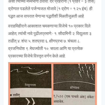
असा त्याच्या मध्यभागी ठेवावा. दर प्रहरानी (१ प्रहर = ३ तास)
द्रोणात पडलेले पर्जन्यजल मोजावे (१ द्रोण = १.२५ इंच). ही
पद्धत आज वापरात येणाऱ्या पद्धतीशी मिळतीजुळती आहे.
वराहमिहीराने आकाशात चमकणाऱ्या विजेचे १० प्रकार दिले
आहेत, त्यांची नावे पुढीलप्रमाणे:- १. सौदामिनी २. विद्युलता ३.
तडीत् ४. शंपा ५. शतप्रदा ६. क्षीणप्रभा ७. चंचला ८.
व्रजनिघोश ९. मेघज्योती १०. चपला आणि या प्रत्येक
प्रकारच्या विजेचे विस्तृत वर्णन केले आहे.