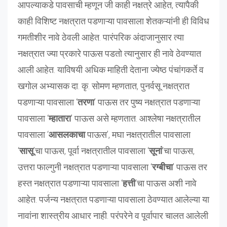
आपल्याकडे पावसाची म्हणून जी काही नक्षत्रे आहेत, त्यापैकी
काही विशिष्ट नक्षत्रात पडणाऱ्या पावसाला शेतकऱ्यांनी ही विविध
गमतीशीर नावे ठेवली आहेत. पारंपरिक अंदाजानुसार त्या
नक्षत्रात ज्या प्रकारे पाऊस पडतो त्यानुसार ही नावे ठेवण्यात
आली आहेत. याविषयी अधिक माहिती देताना ज्येष्ठ पंचांगकर्ते व
खगोल अभ्यासक दा. कृ. सोमण म्हणतात, पुनर्वसू नक्षत्रात
पडणाऱ्या पावसाला ‘
तरणा
’ पाऊस तर पुष्य नक्षत्रात पडणाऱ्या
पावसाला ‘
म्हातारा
’ पाऊस असे म्हणतात. आश्लेषा नक्षत्रातील
पावसाला ‘
आसलकाचा
पाऊस’, मघा नक्षत्रातील पावसाला
‘
सासू
’चा पाऊस, पूर्वा नक्षत्रातील पावसाला ‘
सूनां
’चा पाऊस,
उत्तरा फाल्गुनी नक्षत्रात पडणाऱ्या पावसाला ‘
रग्बीचा
’ पाऊस तर
हस्त नक्षत्रात पडणाऱ्या पावसाला ‘
हत्ती
’चा पाऊस अशी नावे
आहेत. पर्जन्य नक्षत्रात पडणाऱ्या पावसाला ठेवण्यात आलेल्या या
नावांना शास्त्रीय आधार नाही. परंपरेने व पूर्वापार चालत आलेली