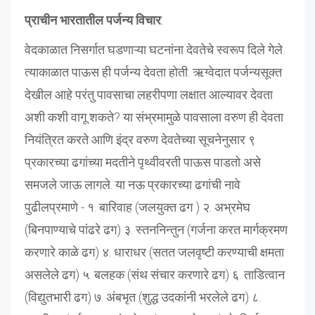
प्राचीन भारतातील पर्जन्य विचार
:
वेदकाळात निसर्गात घडणाऱ्या घटनांना देवतेचे स्वरूप दिले गेले.
त्याकाळात पाऊस ही पर्जन्य देवता होती. ऋग्वेदात पर्जन्यसूक्त
देखील आहे परंतु पावसाचा लहरीपणा लक्षात आल्यावर देवता
अशी कशी वागू शकते? या संभ्रमामुळे पावसाला वरुण ही देवता
नियंत्रित करते आणि इंद्र वरुण देवतेच्या सूचनेनुसार ९
प्रकारच्या ढगांच्या मदतीने पृथ्वीवरती पाऊस पाडतो असे
समजले जाऊ लागले. या नऊ प्रकारच्या ढगांची नावे
पुढीलप्रमाणे - १. बारिवाह (जलयुक्त ढग ) २. अभ्रमेघ
(बिनपाण्याचे पांढरे ढग) ३. स्तननिन्तुन (गर्जना करत मार्गक्रमण
करणारे काळे ढग) ४. धाराधर (सतत जलवृष्टी करण्याची क्षमता
असलेले ढग) ५. बलहक (संथ संचार करणारे ढग) ६. ताडित्वान
(विद्युतभारी ढग) ७. अंबभृत (शुद्ध उदकांनी भरलेले ढग) ८.