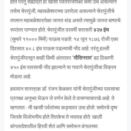
होते परंतु सह्याद्री हा खासी पर्वतराजींपेक्षा कमी उंच असल्याने
तसेच चेरापुंजी, महाबळेश्वरच्या उत्तरेला असल्याने चेरापुंजीचे
तपमान महाबळेश्वरापेक्षा जास्त थंड असते त्यामुळे जास्त बाष्पाचे
रूपांतर पाण्यात होते. चेरापुंजीत दरवर्षी सरासरी
४२७ इंच
(सुमारे ११००० मिमी) पाऊस पडतो. १४ जून १८७६ रोजी एका
दिवसात ४०.८ इंच पाऊस पडल्याची नोंद आहे. परंतु हल्ली
चेरापुंजीपासून काही किमी अंतरावर "
मौसिनराम
" ह्या ठिकाणी
४५० इंच पावसाची नोंद झाल्याने या गावाने चेरापुंजीचा विक्रम
मोडला आहे.
हवामान शास्त्रज्ञ डॉ. रंजन केळकर यांनी चेरापुंजीच्या पावसाचा
प्रत्यक्ष अनुभव घेऊन जे वर्णन केले ते वाचण्यासारखे आहे. ते
म्हणतात - मी खासी पर्वतांच्या कड्यावर उभा होतो. समोरचे दृष्य
जितके विलोभनीय होते तितकेच ते भयावह होते. खाली
बांगलादेशातील हिरवी शेतं आणि समोरून बंगालच्या