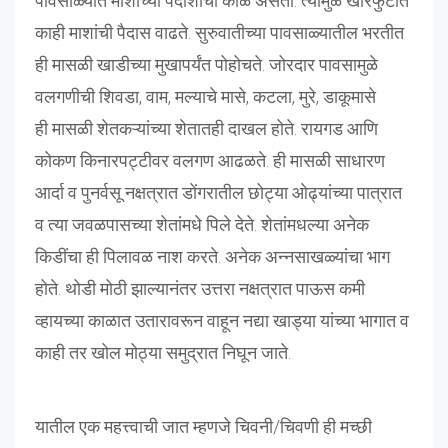
पावसाळ्यात माशांच्या पैदाशीचा काळ असतो. त्यामुळे खारफुटीत
काही माशांची पैदास वाढते. सुरुवातीच्या पावसाळ्यातील भरतीत
ही मासळी खाडीच्या मुखापर्यंत पोहोचते. जोरदार पावसामुळे
वलगणीची शिवडा, वाम, मल्याचे मासे, कटला, मुरे, डाकूमासे
ही मासळी शेतकऱ्यांच्या शेतातही दाखल होते. रायगड आणि
कोकण किनारपट्टीवर वलगण आढळते. ही मासळी साधारण
आर्दा व पुनर्वसू नक्षत्रात डोंगरातील छोट्या ओढ्यांच्या पात्रात
व त्या जवळपासच्या शेतांमधे पिले देते. शेतांमधल्या अनेक
किडींचा ही पिलावळ नाश करते. अनेक अन्नसाखळ्यांचा भाग
होते. थोडी मोठी झाल्यानंतर उत्तरा नक्षत्रात पाऊस कमी
व्हायच्या काळात उतारावरून वाहून नद्या खाड्या यांच्या भागात व
काही तर खोल मोठ्या समुद्रात निघून जाते.
यातील एक महत्त्वाची जात म्हणजे चिवनी/चिवणी ही मच्छी