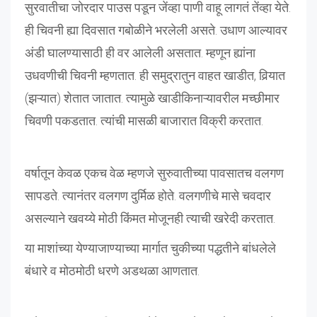
सुरवातीचा जोरदार पाउस पडून जेंव्हा पाणी वाहू लागतं तेंव्हा येते.
ही चिवनी ह्या दिवसात गबोळीने भरलेली असते. उधाण आल्यावर
अंडी घालण्यासाठी ही वर आलेली असतात. म्हणून ह्यांना
उधवणीची चिवनी म्हणतात. ही समुद्रातुन वाहत खाडीत, विर्‍यात
(झऱ्यात) शेतात जातात. त्यामुळे खाडीकिनाऱ्यावरील मच्छीमार
चिवणी पकडतात. त्यांची मासळी बाजारात विक्री करतात.
वर्षातून केवळ एकच वेळ म्हणजे सुरुवातीच्या पावसातच वलगण
सापडते. त्यानंतर वलगण दुर्मिळ होते. वलगणीचे मासे चवदार
असल्याने खवय्ये मोठी किंमत मोजूनही त्याची खरेदी करतात.
या माशांच्या येण्याजाण्याच्या मार्गात चुकीच्या पद्धतीने बांधलेले
बंधारे व मोठमोठी धरणे अडथळा आणतात.