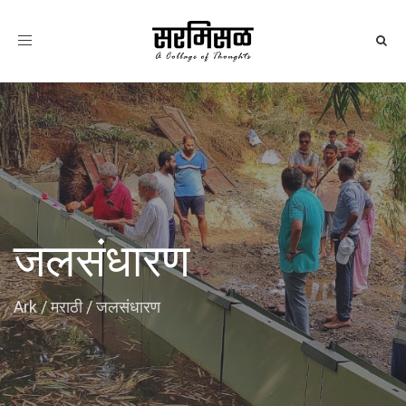
Toggle
navigation
जलसंधारण
Ark
/
मराठी
/
जलसंधारण