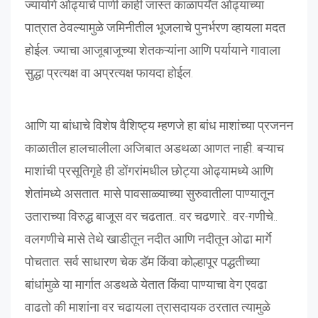
ज्यायोगे ओढ्याचे पाणी काही जास्त काळापर्यंत ओढ्याच्या
पात्रात ठेवल्यामुळे जमिनीतील भूजलाचे पुनर्भरण व्हायला मदत
होईल. ज्याचा आजूबाजूच्या शेतकऱ्यांना आणि पर्यायाने गावाला
सुद्धा प्रत्यक्ष वा अप्रत्यक्ष फायदा होईल.
आणि या बांधाचे विशेष वैशिष्ट्य म्हणजे हा बांध माशांच्या प्रजनन
काळातील हालचालीला अजिबात अडथळा आणत नाही. बऱ्याच
माशांची प्रसूतिगृहे ही डोंगरांमधील छोट्या ओढ्यामध्ये आणि
शेतांमध्ये असतात. मासे पावसाळ्याच्या सुरुवातीला पाण्यातून
उताराच्या विरुद्ध बाजूस वर चढतात.. वर चढणारे.. वर-गणीचे..
वलगणीचे मासे तेथे खाडीतून नदीत आणि नदीतून ओढा मार्गे
पोचतात. सर्व साधारण चेक डॅम किंवा कोल्हापूर पद्धतीच्या
बांधांमुळे या मार्गात अडथळे येतात किंवा पाण्याचा वेग एवढा
वाढतो की माशांना वर चढायला त्रासदायक ठरतात त्यामुळे