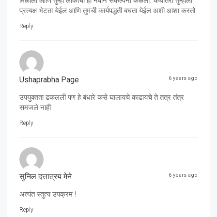
मिळाली आणि तुम्हा लोकांची ही नवीन संकल्पना कळली. कधीतरी तुम्हाला
प्रत्यक्ष भेटता येईल आणि तुमची कार्यपद्धती बघता येईल अशी आशा करतो.
Reply
Ushaprabha Page
6 years ago
उपयुक्तता ढकलली पण हे बंधारे कसे घालायचे काढायचे ते तत्र तंत्र
समजले नाही
Reply
सुनिल दत्तात्रय मेने
6 years ago
अत्यंत स्तुत्य उपक्रम !
Reply