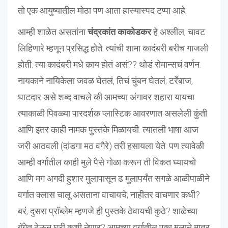
तो एक आयुष्यातील मोठा पण आता हास्यास्पद टप्पा आहे.
आम्ही शाळेत असतांना
चंद्रकांत काकोडकर
हे अश्लील, चावट
लिहिणारे म्हणून प्रसिद्ध होते. त्यांची शामा कादंबरी बरीच गाजली
होती. त्या कादंबरी मधे काय होतं असं?? थोडं रोमान्सचं वर्णन.
नायकाने नायिकेला जवळ घेतलं, तिचं चुंबन घेतलं; टर्रेबाज,
घाटदार असे शब्द वाचले की आमच्या अंगावर शहारा यायचा.
त्याकाळी पिवळ्या पारदर्शक प्लास्टिक आवरणात असलेली कुंती
आणि इतर काही नामक पुस्तके मिळायची. त्यातली भाषा आज
जरी आठवली (दांडगा मठ वगैरे) तरी हसायला येते. पण त्यावेळी
आम्ही वर्गातील काही मुले पैसे गोळा करून ती विकत घ्यायचो
आणि मग अगदी हुशार मुलापासून ढ मुलापर्यंत सगळे आळीपाळीने
वर्गात क्लास चालू असताना वाचायचे; नाहीतर वाचणार कधी?
बरं, दुसरा प्रॉब्लेम म्हणजे ही पुस्तके ठेवायची कुठे? शाळेच्या
बॅगेत ठेऊन घरी कशी नेणार? आमच्या वर्गातील एका मुलाने मात्र