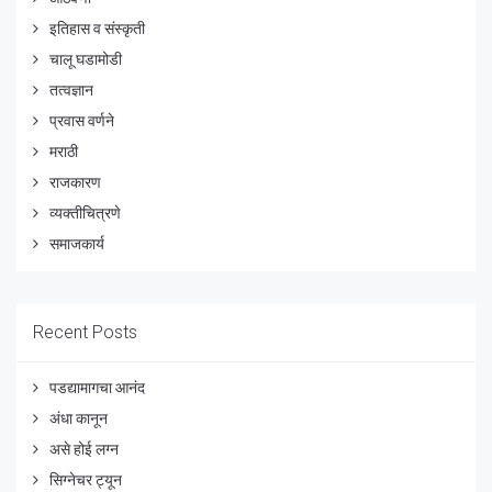
इतिहास व संस्कृती
चालू घडामोडी
तत्वज्ञान
प्रवास वर्णने
मराठी
राजकारण
व्यक्तीचित्रणे
समाजकार्य
Recent Posts
पडद्यामागचा आनंद
अंधा कानून
असे होई लग्न
सिग्नेचर ट्यून