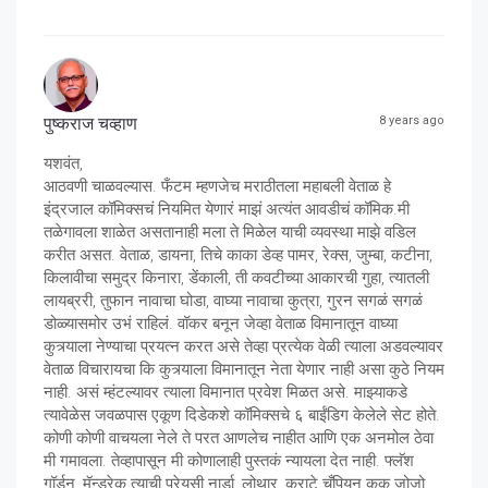
पुष्कराज चव्हाण
8 years ago
यशवंत,
आठवणी चाळवल्यास. फँटम म्हणजेच मराठीतला महाबली वेताळ हे
इंद्रजाल कॉमिक्सचं नियमित येणारं माझं अत्यंत आवडीचं कॉमिक.मी
तळेगावला शाळेत असतानाही मला ते मिळेल याची व्यवस्था माझे वडिल
करीत असत. वेताळ, डायना, तिचे काका डेव्ह पामर, रेक्स, जुम्बा, कटीना,
किलावीचा समुद्र किनारा, डेंकाली, ती कवटीच्या आकारची गुहा, त्यातली
लायब्ररी, तुफान नावाचा घोडा, वाघ्या नावाचा कुत्रा, गुरन सगळं सगळं
डोळ्यासमोर उभं राहिलं. वॉकर बनून जेव्हा वेताळ विमानातून वाघ्या
कुत्र्याला नेण्याचा प्रयत्न करत असे तेव्हा प्रत्येक वेळी त्याला अडवल्यावर
वेताळ विचारायचा कि कुत्र्याला विमानातून नेता येणार नाही असा कुठे नियम
नाही. असं म्हंटल्यावर त्याला विमानात प्रवेश मिळत असे. माझ्याकडे
त्यावेळेस जवळपास एकूण दिडेकशे कॉमिक्सचे ६ बाईंडिग केलेले सेट होते.
कोणी कोणी वाचयला नेले ते परत आणलेच नाहीत आणि एक अनमोल ठेवा
मी गमावला. तेव्हापासून मी कोणालाही पुस्तकं न्यायला देत नाही. फ्लॅश
गॉर्डन, मॅन्ड्रेक त्याची प्रेयसी नार्डा, लोथार, कराटे चँपियन कुक जोजो,