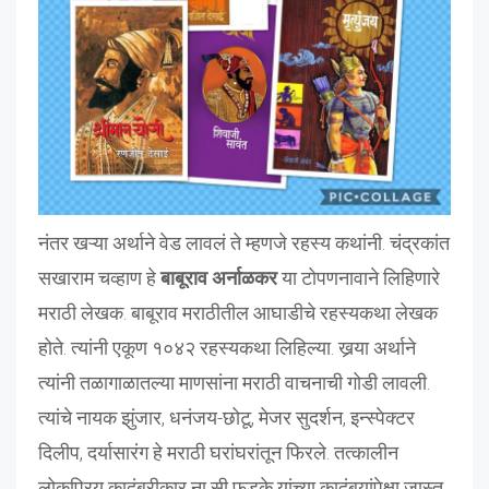
नंतर खऱ्या अर्थाने वेड लावलं ते म्हणजे रहस्य कथांनी. चंद्रकांत
सखाराम चव्हाण हे
बाबूराव अर्नाळकर
या टोपणनावाने लिहिणारे
मराठी लेखक. बाबूराव मराठीतील आघाडीचे रहस्यकथा लेखक
होते. त्यांनी एकूण १०४२ रहस्यकथा लिहिल्या. खर्‍या अर्थाने
त्यांनी तळागाळातल्या माणसांना मराठी वाचनाची गोडी लावली.
त्यांचे नायक झुंजार, धनंजय-छोटू, मेजर सुदर्शन, इन्स्पेक्टर
दिलीप, दर्यासारंग हे मराठी घरांघरांतून फिरले. तत्कालीन
लोकप्रिय कादंबरीकार ना सी फडके यांच्या कादंबर्‍यांपेक्षा जास्त