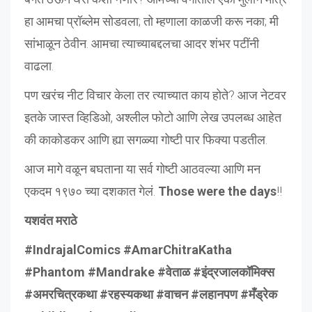
हा आमचा प्रॉब्लेम सोडवला; तो म्हणाला काळजी करू नका; मी
सांभाळून ठेवीन. आमचा त्याच्याबद्दलचा आदर शंभर पटींनी
वाढला.
पण खरंच नीट विचार केला तर त्याच्यात काय होते? आज नेटवर
इतके जास्त व्हिडिओ, अश्लील फोटो आणि लेख उपलब्ध आहेत
की काकोडकर आणि ह्या सगळ्या गोष्टी पार फिक्या पडतील.
आज मागे वळून बघताना या सर्व गोष्टी आठवल्या आणि मन
एकदम १९७० च्या दशकात गेलं.
Those were the days
!!
यशवंत मराठे
#IndrajalComics #AmarChitraKatha
#Phantom #Mandrake #वेताळ #इंद्रजालकॉमिक्स
#अमरचित्रकथा #रहस्यकथा #वाचन #लहानपण #मँड्रेक