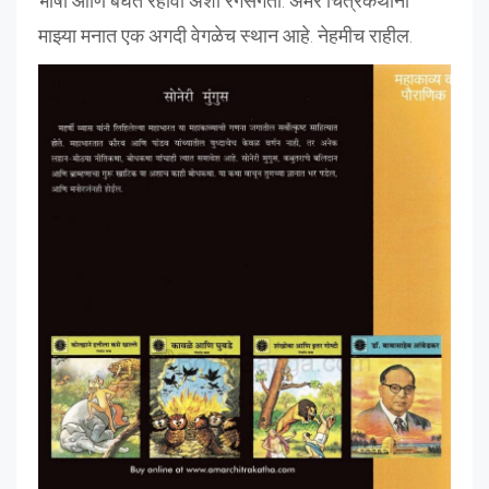
भाषा आणि बघत रहावी अशी रंगसंगती. अमर चित्रकथांना
माझ्या मनात एक अगदी वेगळेच स्थान आहे. नेहमीच राहील.