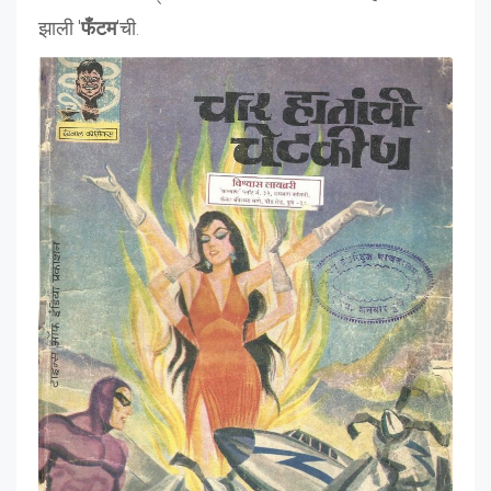
झाली '
फँटम
'ची.