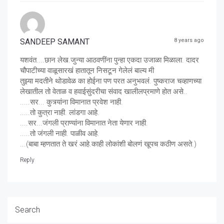
SANDEEP SAMANT
8 years ago
यशवंत....छान लेख.जुन्या आठवणींना पुन्हा एकदा उजाळा मिळाला. दादर
चौपाटीच्या वाळूसारखं हातातून निसटून गेलेलं बाल्य मी
तुझ्या मदतीने थोडावेळ का होईना पण परत अनुभवलं. पुष्कराज चव्हाणच्या
लेखातील तो वेताळ व हवाईसुंदरीचा संवाद खालीलप्रमाणे होत असे..
.....सर... कुत्र्यांना विमानात प्रवेश नाही.
.....तो कुत्रा नाही. लांडगा आहे.
....सर...जंगली प्राण्यांना विमानात नेता येणार नाही.
.....तो जंगली नाही. पाळीव आहे.
...(बाबा म्हणतात ते खरं आहे.काही लोकांशी बोलणं खूपच कठीण असते.)
Reply
Search