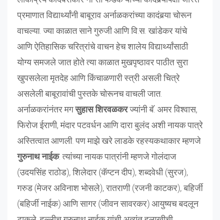
प्रमाणात विद्यार्थ्यांनी बाबूराव अर्नाळकरांच्या कादंबर्‍या चोरून
वाचल्या. ज्या काळात साने गुरुजी आणि वि.स. खांडेकर यांचे
आणि ऐतिहासिक चरित्रांचे वाचन हेच शालेय विद्यार्थ्यांसाठी
योग्य समजले जात होते त्या काळात मुखपृष्ठावर पाठीत सुरा
खुपसलेला मृतदेह आणि किंचाळणारी स्त्री असली चित्रे
असलेली बाबूरावांची पुस्तके चोरूनच वाचली जात.
अर्नाळकरांनंतर मग
सुहास शिरवळकर
ज्यांनी बॅ. अमर विश्वास,
फिरोज ईराणी, मंदार पटवर्धन आणि दारा बुलंद अशी नायक पात्रे
अस्तित्वात आणली. पण माझे खरे लाडके रहस्यकथाकार म्हणजे
गुरुनाथ नाईक
. त्यांच्या नायक पात्रांनी म्हणजे गोलंदाज
(उदयसिंह राठोड), शिलेदार (कॅप्टन दीप), शब्दवेधी (सुरज),
गरुड (मेजर अविनाश भोसले), रातराणी (रजनी काटकर), बहिर्जी
(बहिर्जी नाईक) आणि सागर (जीवन सावरकर) आयुष्यच बदलून
टाकले. हल्लीच गुरुनाथ नाईक यांची अत्यंत हलाखीची