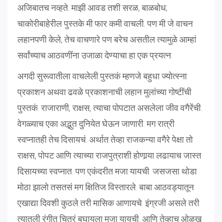
अजिबातच नव्हते. माझी आवड तशी सरळ, बाळबोध;
चाकोरीबाहेरील पुस्तके मी फार कमी वाचली. पण मी जे वाचन
लहानपणी केले, तेच वाचणारे पण बरेच असतील त्यामुळे आम्हां
सर्वांच्याच आठवणींना उजाळा देण्याचा हा एक प्रयत्न.
अगदी सुरूवातीला वाचलेली पुस्तकं म्हणजे बहुधा ज्योत्स्ना
प्रकाशन अथवा ढवळे प्रकाशनाची लहान मुलांच्या गोष्टींची
पुस्तकं. राजाराणी, राक्षस, त्याचा पोपटात असलेला जीव वगैरेंची.
वेगळ्याच एका अद्भुत दुनियेत घेऊन जाणारी. मग रात्री
स्वप्नातही तेच दिसायचं. अर्थात तेव्हा राजकन्या वगैरे पेक्षा तो
राक्षस, पोपट आणि त्याच्या राजपुत्राशी होणार्‍या लढायाच जास्त
दिसायच्या स्वप्नात. पण एकंदरीत मजा यायची. जसजसा थोडा
मोठा झालो तसतसं मग क्षितिज विस्तारले. बाबा आठवड्यातून
एखाद्या दिवशी कुठले तरी मासिक आणायचे. इंग्रजी असले तरी
त्यातली रंगीत चित्रं बघायला मजा यायची. आणि तेव्हाच ओळख