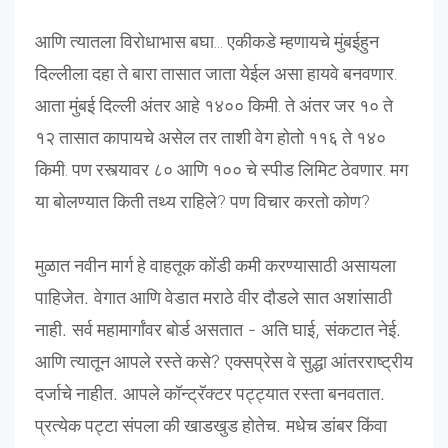
आणि त्यातला विरोधाभास बघा... एकीकडे म्हणायचे मुंबईहुन
दिल्लीला दहा ते बारा तासात जाता येईल असा हायवे बनवणार.
आता मुंबई दिल्ली अंतर आहे १४०० किमी. ते अंतर जर १० ते
१२ तासात कापायचे असेल तर ताशी वेग होतो ११६ ते १४०
किमी. पण रस्त्यावर ८० आणि १०० चे स्पीड लिमिट ठेवणार. मग
या बोलण्यात किती तथ्य राहिले? पण विचार करतो कोण?
मुळात
नवीन
मार्ग
हे
वाहतूक
कोंडी
कमी
करण्यासाठी
असायला
पाहिजेत
.
वेगात
आणि
वेडात
मराठे
वीर
दौडले
सात
अशांसाठी
नाही
.
सर्व
महामार्गांवर
बोर्ड
असतात
-
अति
घाई
,
संकटात
नेई
.
आणि
त्यातून
आपले
रस्ते
कसे
?
एक्सप्रेस
वे
सुद्धा
आंतरराष्ट्रीय
दर्जाचे
नाहीत
.
आपले
कॉन्ट्रॅक्टर
पट्ट्यात
रस्ता
बनवतात
.
प्रत्येक
पट्टा
संपला
की
खाडखुड
होतेच
.
मधेच
डांबर
किंवा