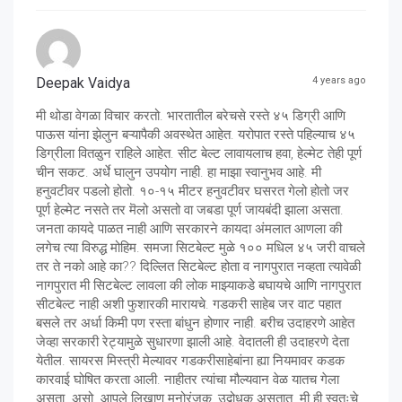
Deepak Vaidya
4 years ago
मी थोडा वेगळा विचार करतो. भारतातील बरेचसे रस्ते ४५ डिग्री आणि
पाऊस यांना झेलुन बऱ्यापैकी अवस्थेत आहेत. यरोपात रस्ते पहिल्याच ४५
डिग्रीला वितळुन राहिले आहेत. सीट बेल्ट लावायलाच हवा, हेल्मेट तेही पूर्ण
चीन सकट. अर्धे घालुन उपयोग नाही. हा माझा स्वानुभव आहे. मी
हनुवटीवर पडलो होतो. १०-१५ मीटर हनुवटीवर घसरत गेलो होतो जर
पूर्ण हेल्मेट नसते तर मॆलो असतो वा जबडा पूर्ण जायबंदी झाला असता.
जनता कायदे पाळत नाही आणि सरकारने कायदा अंमलात आणला की
लगेच त्या विरुद्ध मोहिम. समजा सिटबेल्ट मुळे १०० मधिल ४५ जरी वाचले
तर ते नको आहे का?? दिल्लित सिटबेल्ट होता व नागपुरात नव्हता त्यावेळी
नागपुरात मी सिटबेल्ट लावला की लोक माझ्याकडे बघायचे आणि नागपुरात
सीटबेल्ट नाही अशी फुशारकी मारायचे. गडकरी साहेब जर वाट पहात
बसले तर अर्धा किमी पण रस्ता बांधुन होणार नाही. बरीच उदाहरणे आहेत
जेव्हा सरकारी रेट्यामुळे सुधारणा झाली आहे. वेदातली ही उदाहरणे देता
येतील. सायरस मिस्त्री मेल्यावर गडकरीसाहेबांना ह्या नियमावर कडक
कारवाई घोषित करता आली. नाहीतर त्यांचा मौल्यवान वेळ यातच गेला
असता. असो. आपले लिखाण मनोरंजक, उद्बोधक असतात. मी ही स्वतःचे