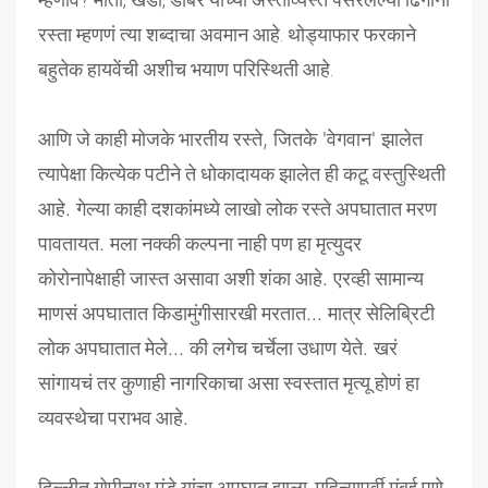
रस्ता म्हणणं त्या शब्दाचा अवमान आहे. थोड्याफार फरकाने
बहुतेक हायवेंची अशीच भयाण परिस्थिती आहे.
आणि
जे
काही
मोजके
भारतीय
रस्ते
,
जितके
'
वेगवान
'
झालेत
त्यापेक्षा
कित्येक
पटीने
ते
धोकादायक
झालेत
ही
कटू
वस्तुस्थिती
आहे
.
गेल्या
काही
दशकांमध्ये
लाखो
लोक
रस्ते
अपघातात
मरण
पावतायत
.
मला
नक्की
कल्पना
नाही
पण
हा
मृत्युदर
कोरोनापेक्षाही
जास्त
असावा
अशी
शंका
आहे
.
एरव्ही
सामान्य
माणसं
अपघातात
किडामुंगीसारखी
मरतात
...
मात्र
सेलिब्रिटी
लोक
अपघातात
मेले
...
की
लगेच
चर्चेला
उधाण
येते
.
खरं
सांगायचं
तर
कुणाही
नागरिकाचा
असा
स्वस्तात
मृत्यू
होणं
हा
व्यवस्थेचा
पराभव
आहे
.
दिल्लीत गोपीनाथ मुंडे यांचा अपघात झाला. महिन्यापूर्वी मुंबई पुणे