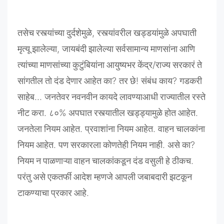
तसेच
रस्त्यांच्या
दुर्दशेमुळे
,
रस्त्यांवरील
खड्डयांमुळे
अपघाती
मृत्यू
झालेल्या
,
जायबंदी
झालेल्या
सर्वसामान्य
माणसांना
आणि
त्यांच्या
माणसांच्या
कुटुंबियांना
आयुष्यभर
केंद्र
/
राज्य
सरकारं
ते
सांगतील
तो
दंड
देणार
आहेत
का
?
तर
छे
!
संबंध
काय
?
गडकरी
साहेब
...
जनतेवर
नवनवीन
कायदे
लावण्याआधी
राज्यातील
रस्ते
नीट
करा
.
८०
%
अपघात
रस्त्यातील
खड्ड्यामुळे
होत
आहेत
.
जनतेला
नियम
आहेत
.
प्रवाशांना
नियम
आहेत
.
वाहन
चालकांना
नियम
आहेत
.
पण
सरकारला
कोणतेही
नियम
नाही
.
असे
का
?
नियम
न
पाळणाऱ्या
वाहन
चालकांकडून
दंड
वसुली
हे
ठीकच
.
परंतु
असे
एकतर्फी
आदेश
म्हणजे
आपली
जबाबदारी
झटकून
टाकण्याचा
प्रकार
आहे
.