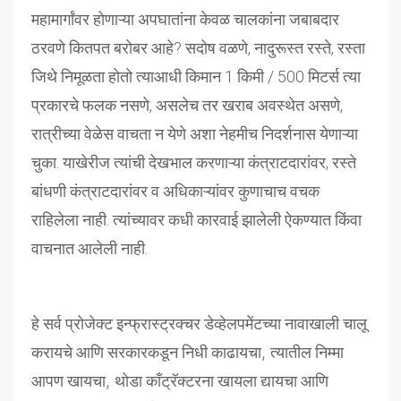
महामार्गांवर होणाऱ्या अपघातांना केवळ चालकांना जबाबदार
ठरवणे कितपत बरोबर आहे? सदोष वळणे, नादुरूस्त रस्ते, रस्ता
जिथे निमूळता होतो त्याआधी किमान 1 किमी / 500 मिटर्स त्या
प्रकारचे फलक नसणे, असलेच तर खराब अवस्थेत असणे,
रात्रीच्या वेळेस वाचता न येणे अशा नेहमीच निदर्शनास येणाऱ्या
चुका. याखेरीज त्यांची देखभाल करणाऱ्या कंत्राटदारांवर, रस्ते
बांधणी कंत्राटदारांवर व अधिकाऱ्यांवर कुणाचाच वचक
राहिलेला नाही. त्यांच्यावर कधी कारवाई झालेली ऐकण्यात किंवा
वाचनात आलेली नाही.
हे
सर्व
प्रोजेक्ट
इन्फ्रास्ट्रक्चर
डेव्हेलपमेंटच्या
नावाखाली
चालू
करायचे
आणि
सरकारकडून
निधी
काढायचा
,
त्यातील
निम्मा
आपण
खायचा
,
थोडा
काँट्रॅक्टरना
खायला
द्यायचा
आणि