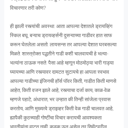
विचारणार
तरी
कोण
?
ही झाली रस्त्यांची अवस्था. आता आपल्या देशातले ड्रायव्हिंग
स्किल बघू. बऱ्याच ड्रायव्हर्सनी दुसऱ्याच्या गाडीवर हात साफ
करून घेतलेला असतो. लायसन्स तर आपल्या देशात घरबसल्या
मिळते. शास्त्रोक्त पद्धतीने गाडी कशी चालवायची हे भल्या-
भल्यांना ठाऊक नसते. पैसा आहे म्हणून मोठमोठ्या भारी गाड्या
घ्यायच्या आणि रस्त्यावर दामटत सुटायचे हा आपला स्वभाव.
आपल्या गाडीच्या इंजिनची हॉर्स पॉवर किती, गाडीत किती माणसे
आहेत, किती वजन झाले आहे, रस्त्याचा दर्जा काय, काळ-वेळ
म्हणजे पहाटे, अंधारात, भर उन्हात की तिन्ही सांजेला प्रवास
करतोय, आणि मुख्यत्वे ड्राइव्हर किती वेळ गाडी चालवत आहे,
ह्यापैकी कुठच्याही गोष्टींचा विचार करायची आवश्यकता
भारतीयांना वाटत नाही. कडक ऊन असेल तर सिमेंटवरील