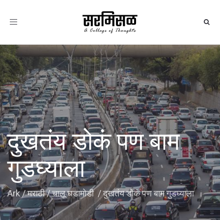
Toggle
navigation
दुखतंय डोकं पण बाम
गुडघ्याला
Ark
/
मराठी
/
चालू घडामोडी
/
दुखतंय डोकं पण बाम गुडघ्याला