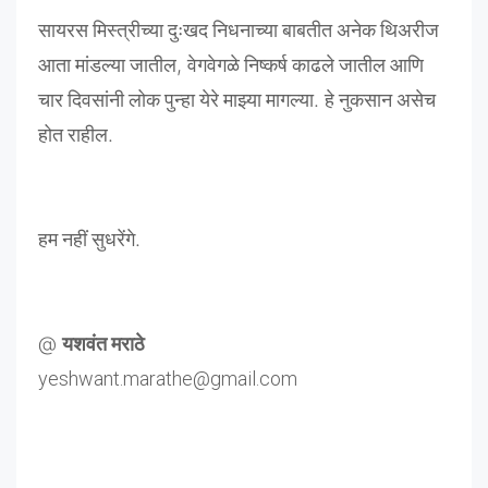
सायरस
मिस्त्रीच्या
दुःखद
निधनाच्या
बाबतीत
अनेक
थिअरीज
आता
मांडल्या
जातील
,
वेगवेगळे
निष्कर्ष
काढले
जातील
आणि
चार
दिवसांनी
लोक
पुन्हा
येरे
माझ्या
मागल्या
.
हे
नुकसान
असेच
होत
राहील
.
हम
नहीं
सुधरेंगे
.
@
यशवंत
मराठे
yeshwant.marathe@gmail.com