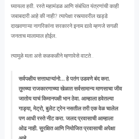
घ्यायला
हवी
.
रस्ते
महामंडळ
आणि
संबंधित
यंत्रणांची
काही
जबाबदारी
आहे
की
नाही
?
त्यापेक्षा
रस्त्यावरील
खड्डे
दाखवणाऱ्या
नागरिकांना
सरकारने
इनाम
द्यावे
म्हणजे
सगळी
जनताच
मालामाल
होईल
.
त्यामुळे मला असे कळकळीने म्हणावेसे वाटते...
सर्वपक्षीय सत्ताधाऱ्यांनो... हे पतंग उडवणे बंद करा.
तुमच्या राजकारणाच्या खेळात सर्वसामान्य माणसाचा जीव
जातोय याचं किमानपक्षी भान ठेवा. आम्हाला हवेतल्या
गाड्या, मेट्रो, बुलेट ट्रेन नसतील तरी एक वेळ चालेल
पण आधी रस्ते नीट करा. जलद प्रवासाची आम्हाला
ओढ नाही. सुरक्षित आणि नियोजित प्रवासाची अपेक्षा
आहे.