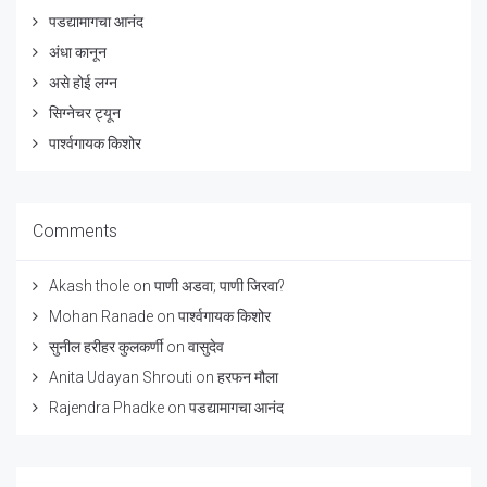
पडद्यामागचा आनंद
अंधा कानून
असे होई लग्न
सिग्नेचर ट्यून
पार्श्वगायक किशोर
Comments
Akash thole
on
पाणी अडवा; पाणी जिरवा?
Mohan Ranade
on
पार्श्वगायक किशोर
सुनील हरीहर कुलकर्णी
on
वासुदेव
Anita Udayan Shrouti
on
हरफन मौला
Rajendra Phadke
on
पडद्यामागचा आनंद