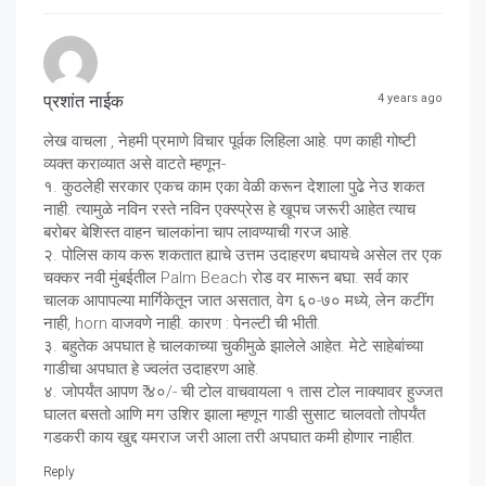
प्रशांत नाईक
4 years ago
लेख वाचला , नेहमी प्रमाणे विचार पूर्वक लिहिला आहे. पण काही गोष्टी
व्यक्त कराव्यात असे वाटते म्हणून-
१. कुठलेही सरकार एकच काम एका वेळी करून देशाला पुढे नेउ शकत
नाही. त्यामुळे नविन रस्ते नविन एक्स्प्रेस हे खूपच जरूरी आहेत त्याच
बरोबर बेशिस्त वाहन चालकांना चाप लावण्याची गरज आहे.
२. पोलिस काय करू शकतात ह्याचे उत्तम उदाहरण बघायचे असेल तर एक
चक्कर नवी मुंबईतील Palm Beach रोड वर मारून बघा. सर्व कार
चालक आपापल्या मार्गिकेतून जात असतात, वेग ६०-७० मध्ये, लेन कटींग
नाही, horn वाजवणे नाही. कारण : पेनल्टी ची भीती.
३. बहुतेक अपघात हे चालकाच्या चुकीमुळे झालेले आहेत. मेटे साहेबांच्या
गाडीचा अपघात हे ज्वलंत उदाहरण आहे.
४. जोपर्यंत आपण ₹ ४०/- ची टोल वाचवायला १ तास टोल नाक्यावर हुज्जत
घालत बसतो आणि मग उशिर झाला म्हणून गाडी सुसाट चालवतो तोपर्यंत
गडकरी काय खुद्द यमराज जरी आला तरी अपघात कमी होणार नाहीत.
Reply