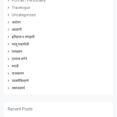
Portrait / Personality
Travelogue
Uncategorized
अवांतर
आठवणी
इतिहास व संस्कृती
चालू घडामोडी
तत्वज्ञान
प्रवास वर्णने
मराठी
राजकारण
व्यक्तीचित्रणे
समाजकार्य
Recent Posts