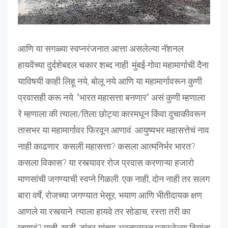
आणि या सगळ्या स्वप्नरंजनात आत्ता असलेल्या नॅशनल
हायवेंच्या दुर्दशेबद्दल चकार शब्द नाही. मुंबई-गोवा महामार्गाची दैना
याविषयी काही लिहू नये, बोलू नये आणि या महामार्गावरून कुणी
प्रवासही करू नये. "भारत महासत्ता बनणार" असं कुणी म्हणाला
रे म्हणाला की त्याला/तिला छोट्या कारमधून किंवा दुचाकीवरून
तासभर या महामार्गावर फिरवून आणावं. आयुष्यभर महासत्तेचं नाव
नाही काढणार. कसली महासत्ता? कसला आत्मनिर्भर भारत?
कसला विकास? या रस्त्यावर रोज प्रवास करणाऱ्या हजारो
माणसांची जगण्याची स्वप्ने गिळली. एक नाही, दोन नाही तर सलग
बारा वर्षे, रोजच्या जगण्यात भेसूर, भयाण आणि भीतीदायक क्षण
आणले या रस्त्याने. त्याला हायवे तर सोडाच, रस्ता तरी का
म्हणावं? माती, खडी, डांबर यांच्या अस्ताव्यस्त पसरलेल्या ढिगांना