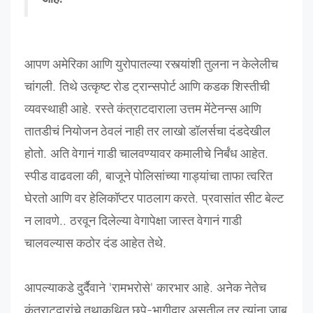
आपण
अमेरिका
आणि
युरोपातल्या
रस्त्यांशी
तुलना
न
केलेलीच
चांगली
.
तिथे
उत्कृष्ट
रोड
ट्रान्सपोर्ट
आणि
कडक
शिस्तीची
व्यवस्थाही
आहे
.
रस्ते
कंत्राटदाराला
उत्तम
मेंटेनन्स
आणि
तातडीचं
नियोजन
ठेवलं
नाही
तर
लाखो
डॉलर्सचा
दंडदेखील
होतो
.
अति
वेगानं
गाडी
चालवण्यावर
कमालीचे
निर्बंध
आहेत
.
स्पीड
वाढवला
की
,
बाजूने
पोलिसांच्या
गाड्यांचा
ताफा
त्वरित
घेरतो
आणि
वर
हेलिकॉप्टर
पाठलाग
करते
.
प्रवासांत
सीट
बेल्ट
न
लावणे
..
ठरवून
दिलेल्या
वेगापेक्षा
जास्त
वेगानं
गाडी
चालवल्यास
कठोर
दंड
आहेत
तेथे
.
आपल्याकडे
दुर्दैवाने
'
रामभरोसे
'
कारभार
आहे
.
अनेक
नेतेच
कंत्राटदारांचे
तथाकथित
छुपे
-
भागीदार
असतील
तर
त्यांना
जाब