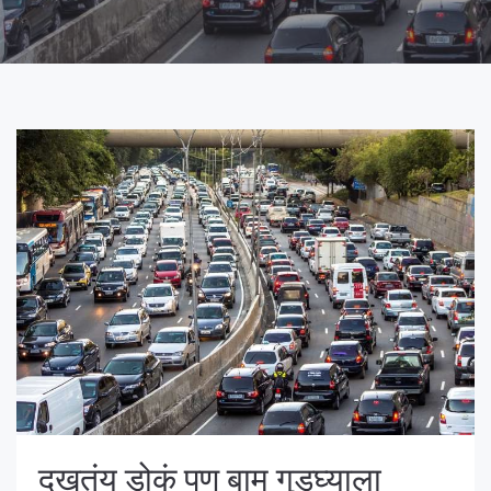
दुखतंय डोकं पण बाम गुडघ्याला