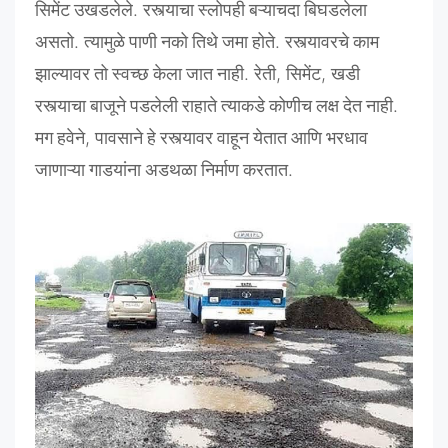
सिमेंट
उखडलेले
.
रस्त्याचा
स्लोपही
बऱ्याचदा
बिघडलेला
असतो
.
त्यामुळे
पाणी
नको
तिथे
जमा
होते
.
रस्त्यावरचे
काम
झाल्यावर
तो
स्वच्छ
केला
जात
नाही
.
रेती
,
सिमेंट
,
खडी
रस्त्याचा
बाजूने
पडलेली
राहाते
त्याकडे
कोणीच
लक्ष
देत
नाही
.
मग
हवेने
,
पावसाने
हे
रस्त्यावर
वाहून
येतात
आणि
भरधाव
जाणाऱ्या
गाडयांना
अडथळा
निर्माण
करतात
.