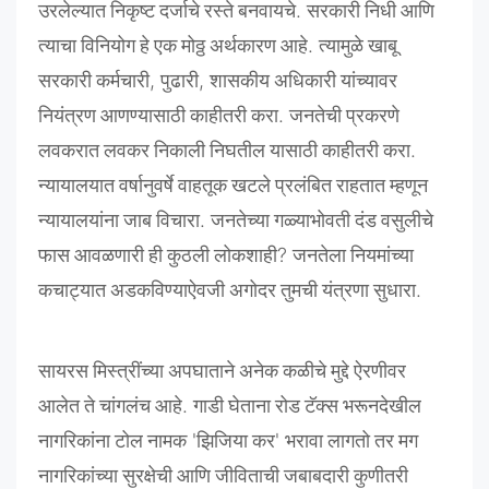
उरलेल्यात
निकृष्ट
दर्जाचे
रस्ते
बनवायचे
.
सरकारी
निधी
आणि
त्याचा
विनियोग
हे
एक
मोठ्ठ
अर्थकारण
आहे
.
त्यामुळे
खाबू
सरकारी
कर्मचारी
,
पुढारी
,
शासकीय
अधिकारी
यांच्यावर
नियंत्रण
आणण्यासाठी
काहीतरी
करा
.
जनतेची
प्रकरणे
लवकरात
लवकर
निकाली
निघतील
यासाठी
काहीतरी
करा
.
न्यायालयात
वर्षानुवर्षे
वाहतूक
खटले
प्रलंबित
राहतात
म्हणून
न्यायालयांना
जाब
विचारा
.
जनतेच्या
गळ्याभोवती
दंड
वसुलीचे
फास
आवळणारी
ही
कुठली
लोकशाही
?
जनतेला
नियमांच्या
कचाट्यात
अडकविण्या
ऐवजी
अगोदर
तुमची
यंत्रणा
सुधारा
.
सायरस
मिस्त्रींच्या
अपघाताने
अनेक
कळीचे
मुद्दे
ऐरणीवर
आलेत
ते
चांगलंच
आहे
.
गाडी
घेताना
रोड
टॅक्स
भरूनदेखील
नागरिकांना
टोल
नामक
'
झिजिया
कर
'
भरावा
लागतो
तर
मग
नागरिकांच्या
सुरक्षेची
आणि
जीविताची
जबाबदारी
कुणीतरी