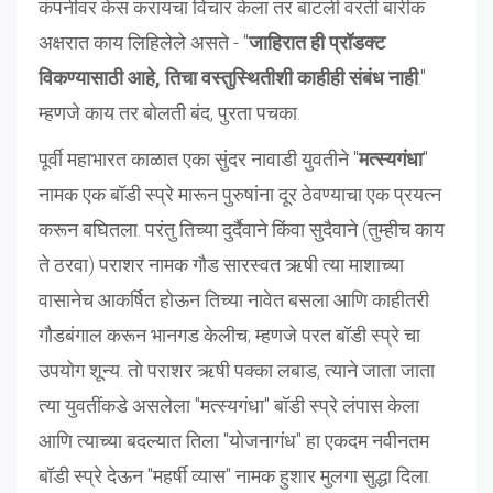
कंपनीवर केस करायचा विचार केला तर बाटली वरती बारीक
अक्षरात काय लिहिलेले असते - "
जाहिरात ही प्रॉडक्ट
विकण्यासाठी आहे, तिचा वस्तुस्थितीशी काहीही संबंध नाही
."
म्हणजे काय तर बोलती बंद, पुरता पचका.
पूर्वी महाभारत काळात एका सुंदर नावाडी युवतीने "
मत्स्यगंधा
"
नामक एक बॉडी स्प्रे मारून पुरुषांना दूर ठेवण्याचा एक प्रयत्न
करून बघितला. परंतु तिच्या दुर्दैवाने किंवा सुदैवाने (तुम्हीच काय
ते ठरवा) पराशर नामक गौड सारस्वत ऋषी त्या माशाच्या
वासानेच आकर्षित होऊन तिच्या नावेत बसला आणि काहीतरी
गौडबंगाल करून भानगड केलीच; म्हणजे परत बॉडी स्प्रे चा
उपयोग शून्य. तो पराशर ऋषी पक्का लबाड, त्याने जाता जाता
त्या युवतींकडे असलेला "मत्स्यगंधा" बॉडी स्प्रे लंपास केला
आणि त्याच्या बदल्यात तिला "योजनागंध" हा एकदम नवीनतम
बॉडी स्प्रे देऊन "महर्षी व्यास" नामक हुशार मुलगा सुद्धा दिला.