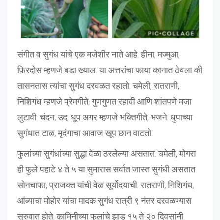
संगीत व सुगंध यांचे एक मजेशीर नाते आहे. हीना, मज्मुआ,
फ़िरदोस म्हणजे बडा ख्याल. या अत्तरांचा फाया कानात ठेवला की
तासनतास त्यांचा सुगंध दरवळत रहातो. चमेली, रातराणी,
निशिगंध म्हणजे प्रेमगीते; गुणगुणत रहावी आणि शांतपणे मजा
लुटावी. चंदन, उद, धूप अगर म्हणजे भक्तिगीते, भजने. धुपाच्या
सुगंधात टाळ, मृदंगाचा आवाज खूप छान वाटतो.
फुलांच्या सुगंधांच्या सुद्धा वेळा ठरलेल्या असतात. चमेली, मोगरा
ही फुले पहाटे ४ ते ५ या सुमारास सर्वात जास्त सुगंधी असतात.
सोनचाफा, प्राजक्त यांची वेळ सूर्योदयाची. रातराणी, निशिगंध,
आंब्याचा मोहोर यांचा मादक सुगंध रात्री ९ नंतर दरवळण्यास
सुरुवात होते. कामिनीच्या फुलांचे झाड १५ ते २० दिवसांनी