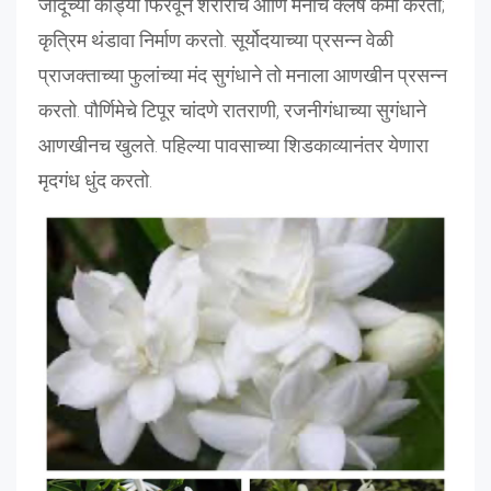
जादूच्या कांड्या फिरवून शरीराचे आणि मनाचे क्लेष कमी करतो;
कृत्रिम थंडावा निर्माण करतो. सूर्योदयाच्या प्रसन्न वेळी
प्राजक्ताच्या फुलांच्या मंद सुगंधाने तो मनाला आणखीन प्रसन्न
करतो. पौर्णिमेचे टिपूर चांदणे रातराणी, रजनीगंधाच्या सुगंधाने
आणखीनच खुलते. पहिल्या पावसाच्या शिडकाव्यानंतर येणारा
मृदगंध धुंद करतो.