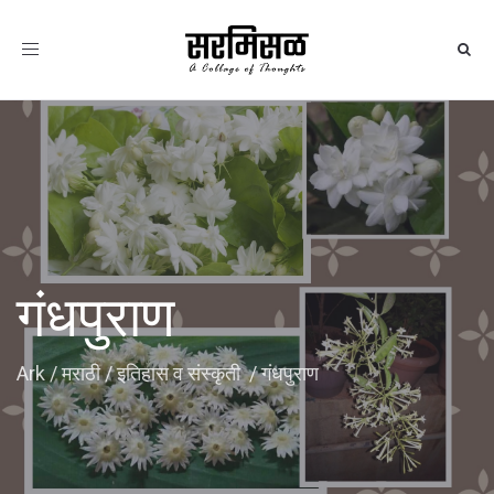
Toggle
navigation
गंधपुराण
Ark
/
मराठी
/
इतिहास व संस्कृती
/
गंधपुराण