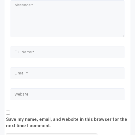
new
new
new
new
window)
window)
window)
window)
Save my name, email, and website in this browser for the
next time I comment.