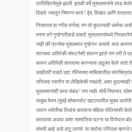
प्रतिक्रियेमुळे झाली. इतकी वर्षे मुसलमानांचे लाड
दिसते. त्यातून निष्पन्न काय? द्वेष, विखार आणि शत्रुत्व
निरक्षरता हा गरीब वर्गाचा, मग तो कुठल्याही धर्माचा अस
तरुण वर्ग गुन्हेगारीकडे वळतो. मुसलमानांमध्ये निरक्षरत
नाही की प्रत्येक मुसलमान गुन्हेगार असतो. मला कल्प
सारख्या अतिरेकी संघटनेशी संलग्न झाले पण तरी ते प्रम
करून अतिरेकी कारवाया करण्यास उद्युक्त केले जाते ते
काहीतरी घडते उदा. पॅरिसच्या मासिकातील व्यंगचित्र
तस्लिमा नसरीन या लेखिकेची गच्छंती, अशा कुठच्याह
मुसलमानांशी काय संबंध? पण नाही; मोर्चे निघणार, घोष
याकूब मेमन (मुंबई बॉम्बस्फोट खटल्यातील मुख्य आरो
जवान ज्योतीचा विध्वंस करताना महिला पोलिसांशी केलेले
कारवाया अथवा अशा सामाजिक घटना या विरोधात बोलणारे स
संमती आहे असे वाटू लागते. या सर्वाचा परिपाक म्हणज