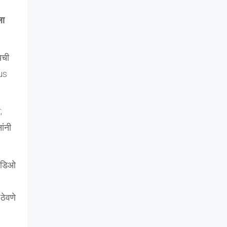
ला
यची
us
;
ांनी
हिडिओ
ठेवणे