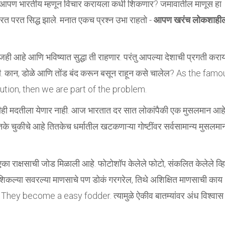
ा दिसतो. आपण भारतीय म्हणून विचार करायला कधी शिकणार? जमावातील माणूस हा
रत परत सिद्ध झाले. मनात एकच प्रश्न उभा राहतो -
आपण खरंच लोकशाही
आजही आहे आणि भविष्यात सुद्धा ती राहणार. परंतु आपल्या देशाची प्रगती करा
. कान, डोळे आणि तोंड बंद करून बसून राहून कसे चालेल? As the famo
lution, then we are part of the problem.
ीही मदतीला येणार नाही. आज भारतात दर सात लोकांपैकी एक मुसलमान आहे
तके चुकीचे आहे तितकेच धर्मातील खटकणाऱ्या गोष्टींवर सर्वसामान्य मुसलमान
ा राक्षसाची जोड मिळाली आहे. फोटोशॉप केलेले फोटो, संकलित केलेले व्
ात शिकल्या सवरल्या माणसाचे पण डोकं गरगरेल, तिथे अशिक्षित माणसाची काय
 They become a easy fodder. त्यामुळे ऐकीव बातम्यांवर अंध विश्वास 