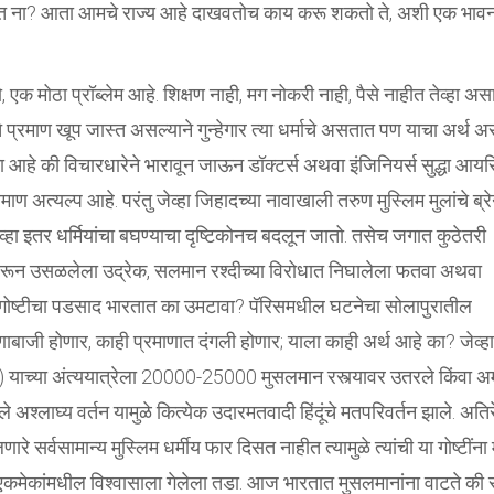
 केलेत ना? आता आमचे राज्य आहे दाखवतोच काय करू शकतो ते, अशी एक भाव
.
ो, एक मोठा प्रॉब्लेम आहे. शिक्षण नाही, मग नोकरी नाही, पैसे नाहीत तेव्हा अस
ेचे प्रमाण खूप जास्त असल्याने गुन्हेगार त्या धर्माचे असतात पण याचा अर्थ अ
ना आहे की विचारधारेने भारावून जाऊन डॉक्टर्स अथवा इंजिनियर्स सुद्धा आय
ाण अत्यल्प आहे. परंतु जेव्हा जिहादच्या नावाखाली तरुण मुस्लिम मुलांचे ब्
व्हा इतर धर्मियांचा बघण्याचा दृष्टिकोनच बदलून जातो. तसेच जगात कुठेतरी
ांवरून उसळलेला उद्रेक, सलमान रश्दीच्या विरोधात निघालेला फतवा अथवा
ी गोष्टीचा पडसाद भारतात का उमटावा? पॅरिसमधील घटनेचा सोलापुरातील
णाबाजी होणार, काही प्रमाणात दंगली होणार; याला काही अर्थ आहे का? जेव्हा
पी) याच्या अंत्ययात्रेला 20000-25000 मुसलमान रस्त्यावर उतरले किंवा 
 अश्लाघ्य वर्तन यामुळे कित्येक उदारमतवादी हिंदूंचे मतपरिवर्तन झाले. अति
र्वसामान्य मुस्लिम धर्मीय फार दिसत नाहीत त्यामुळे त्यांची या गोष्टींना
े एकमेकांमधील विश्वासाला गेलेला तडा. आज भारतात मुसलमानांना वाटते की स