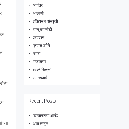
े
अवांतर
ोर
आठवणी
इतिहास व संस्कृती
चालू घडामोडी
िक
तत्वज्ञान
प्रवास वर्णने
ात
मराठी
राजकारण
व्यक्तीचित्रणे
समाजकार्य
 खोटी
Recent Posts
of
पडद्यामागचा आनंद
ंच्या
अंधा कानून