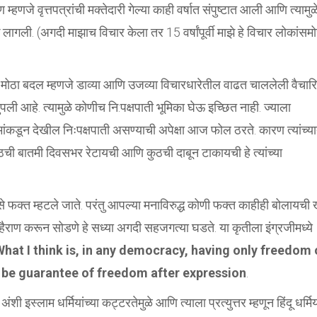
हणजे वृत्तपत्रांची मक्तेदारी गेल्या काही वर्षात संपुष्टात आली आणि त्यामुळ
 लागली. (अगदी माझाच विचार केला तर 15 वर्षांपूर्वी माझे हे विचार लोकांसम
 मोठा बदल म्हणजे डाव्या आणि उजव्या विचारधारेतील वाढत चाललेली वैचार
ंपली आहे. त्यामुळे कोणीच नि:पक्षपाती भूमिका घेऊ इच्छित नाही. ज्याला
मांकडून देखील निःपक्षपाती असण्याची अपेक्षा आज फोल ठरते. कारण त्यांच्य
कुठची बातमी दिवसभर रेटायची आणि कुठची दाबून टाकायची हे त्यांच्या
 असे फक्त म्हटले जाते. परंतु आपल्या मनाविरुद्ध कोणी फक्त काहीही बोलायची
ला हैराण करून सोडणे हे सध्या अगदी सहजगत्या घडते. या कृतीला इंग्रजीमध्ये
What I think is, in any democracy, having only freedom 
 be guarantee of freedom after expression
.
्लाम धर्मियांच्या कट्टरतेमुळे आणि त्याला प्रत्युत्तर म्हणून हिंदू धर्मिया