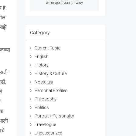
we respect your privacy
 हे
तील
माझे
Category
Current Topic
ळच्या
English
History
नसती
History & Culture
ढी,
Nostalgia
Personal Profiles
रे
Philosophy
ी
Politics
या
Portrait / Personality
 आली
Travelogue
ाचे
Uncategorized