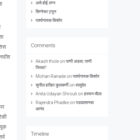
असे होई लग्न
ना
सिग्नेचर ट्यून
पार्श्वगायक किशोर
ा
सा
Comments
सिस
रेनवॉश
Akash thole
on
पाणी अडवा; पाणी
जिरवा?
Mohan Ranade
on
पार्श्वगायक किशोर
सुनील हरीहर कुलकर्णी
on
वासुदेव
Anita Udayan Shrouti
on
हरफन मौला
Rajendra Phadke
on
पडद्यामागचा
अमर
आनंद
रेकी
 मूक
Timeline
र्व