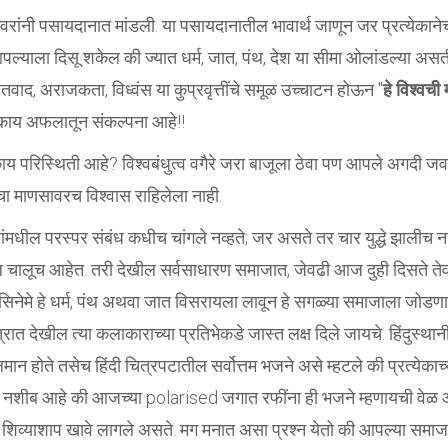
नेश्वरांनी पसायदानात मांडली. या पसायदानातील भावार्थ जाणून जर प्रत्येकानेच
आपल्याला दिसू शकेल की ज्यात धर्म, जात, पंथ, देश या सीमा ओलांडल्या अस
वाद, अराजकता, विध्वंस या कुप्रवृत्तींचे समूळ उच्चाटन होऊन "
हे विश्वची 
ल. काय अफलातून संकल्पना आहे!!
 परिस्थिती आहे? विश्वबंधुत्व वगैरे जरा बाजूला ठेवा पण आपले अगदी जव
ा माणसावरच विश्वास राहिलेला नाही.
ांमधील परस्पर संबंध कधीच चांगले नव्हते; जर असते तर चार युद्धे झालीच 
चालूच आहेत. तरी देखील सर्वसाधारण समाजात, जेवढी आज दुही दिसते तेव
सिनेमे हे धर्म, पंथ अथवा जात विसरायला लावून हे सगळ्या समाजाला जोडणा
ेत्रात देखील त्या कलाकाराच्या प्रतिभेकडे जास्त लक्ष दिले जायचे. हिंदुस्थान
न होते तसेच हिंदी चित्रपटातील सर्वोत्तम भजने असे म्हटले की प्रत्येकाच्
ले नशीब आहे की आजच्या polarised जगात रफींना ही भजने म्हणायची वेळ
ांचे शिव्याशाप खावे लागले असते. मग मनात असा प्रश्न येतो की आपल्या समाज