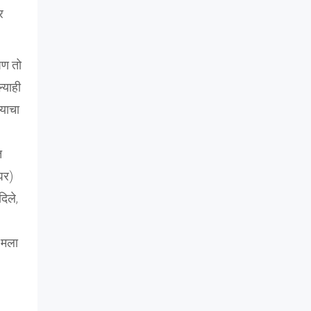
र
पण तो
्याही
 याचा
त
घर)
िले,
 मला