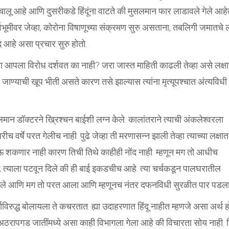
 चालू आहे आणि दुसरीकडे हिंदूंना वाटते की मुसलमान फार लाडावले गेले आह
श्वभूमीवर जेव्हा, कोरोना विषाणूच्या संक्रमण सुरु असताना, तबलिगी जमातचे
 आहे असा प्रचार सुरु होतो.
ता आपला विरोध दर्शवत का नाही? जरा जास्त माहिती काढली तेव्हा असे लक्ष
जाण्याची खूप भीती असते कारण तसे झाल्यास त्यांना मृत्यूपश्चात अंत्यविधी
डॉक्टरने ख्रिश्चन बाईशी लग्न केले. कालांतराने त्याची अंकलेश्वरला
वर्षे परत गेलीच नाही. पुढे जेव्हा ती मरणासन्न झाली तेव्हा त्याच्या लक्षा
ऊ शकणार नाही कारण तिची तिथे काहीही नोंद नाही. म्हणून मग तो आधीच
ा; त्याला पटवून दिले की ही बाई इकडचीच आहे. त्या चर्चकडून पालघरातील
तले आणि मग तो परत आला आणि म्हणूनच नंतर दफनविधी सुरळीत पार पडला
ाविरुद्ध बोलायला ते कचरतात. ह्या उदाहरणात हिंदू नाहीत म्हणजे असा अर्थ 
म अठरापगड जातींमध्ये असा काही विभागला गेला आहे की विचारता सोय नाही. हि