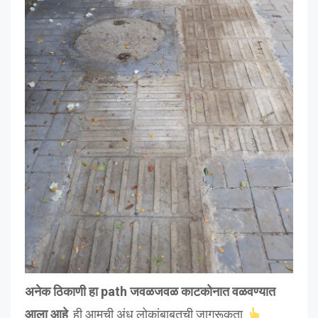
अनेक ठिकाणी हा path जवळजवळ काटकोनात वळवण्यात
आला आहे
. ही आमची अंध लोकांबाबतची जागरूकता.