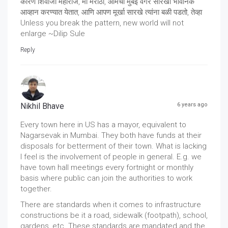
कारण शिवाजी महाराज, मी मराठी, आमची मुंबई वगैरे सारखी भावनिक
आव्हान करण्यात येतात, आणि आपण मूर्खा सारखे त्यांना बळी पडतो, तेव्हा
Unless you break the pattern, new world will not
enlarge ~Dilip Sule
Reply
Nikhil Bhave
6 years ago
Every town here in US has a mayor, equivalent to
Nagarsevak in Mumbai. They both have funds at their
disposals for betterment of their town. What is lacking
I feel is the involvement of people in general. E.g. we
have town hall meetings every fortnight or monthly
basis where public can join the authorities to work
together.
There are standards when it comes to infrastructure
constructions be it a road, sidewalk (footpath), school,
gardens, etc. These standards are mandated and the