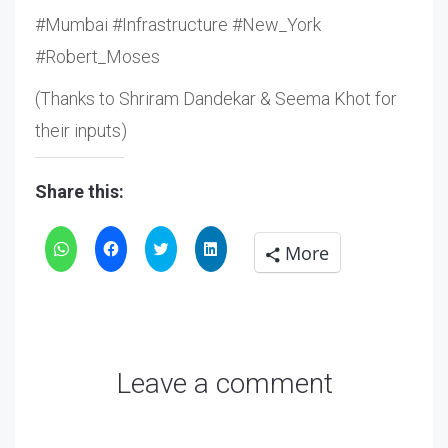
#Mumbai #Infrastructure #New_York
#Robert_Moses
(Thanks to Shriram Dandekar & Seema Khot for
their inputs)
Share this:
Click
Click
Click
Click
More
to
to
to
to
share
share
share
share
on
on
on
on
WhatsApp
Facebook
Twitter
LinkedIn
Leave a comment
(Opens
(Opens
(Opens
(Opens
in
in
in
in