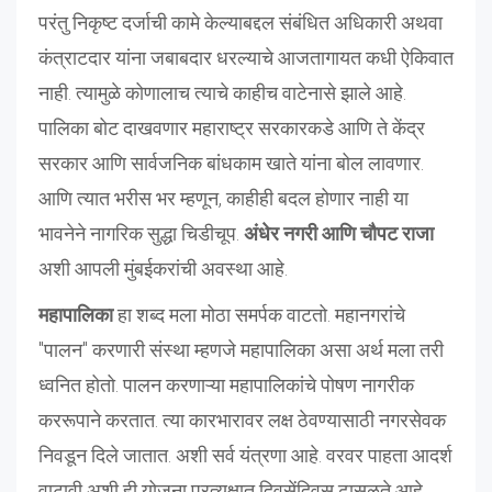
परंतु निकृष्ट दर्जाची कामे केल्याबद्दल संबंधित अधिकारी अथवा
कंत्राटदार यांना जबाबदार धरल्याचे आजतागायत कधी ऐकिवात
नाही. त्यामुळे कोणालाच त्याचे काहीच वाटेनासे झाले आहे.
पालिका बोट दाखवणार महाराष्ट्र सरकारकडे आणि ते केंद्र
सरकार आणि सार्वजनिक बांधकाम खाते यांना बोल लावणार.
आणि त्यात भरीस भर म्हणून, काहीही बदल होणार नाही या
भावनेने नागरिक सुद्धा चिडीचूप.
अंधेर नगरी आणि चौपट राजा
अशी आपली मुंबईकरांची अवस्था आहे.
महापालिका
हा शब्द मला मोठा समर्पक वाटतो. महानगरांचे
"पालन" करणारी संस्था म्हणजे महापालिका असा अर्थ मला तरी
ध्वनित होतो. पालन करणाऱ्या महापालिकांचे पोषण नागरीक
कररूपाने करतात. त्या कारभारावर लक्ष ठेवण्यासाठी नगरसेवक
निवडून दिले जातात. अशी सर्व यंत्रणा आहे. वरवर पाहता आदर्श
वाटावी अशी ही योजना प्रत्यक्षात दिवसेंदिवस ढासळते आहे.