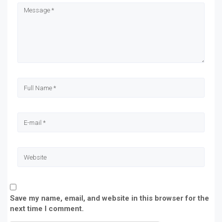
new
new
new
new
window)
window)
window)
window)
Save my name, email, and website in this browser for the
next time I comment.