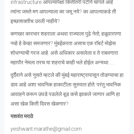
infrastructure आपल्यापेक्षा कितीतरी पटीने चांगले आहे.
त्यांना जमते मग आपल्याला का जमू नये? का आपल्याकडे ती
इच्छाशक्तीच उरली नाहीये?
कणखर कारभार शहराला अथवा राज्याला पुढे नेतो, हळूवारपणा
नव्हे हे केव्हा समजणार? मुंबईकरता असाच एक राॅबर्ट मोझेस
शोधण्याची गरज आहे. असे अधिकार असलेला व ते राबवणारा
महापौर नेमला तरच या शहराचे काही भले होईल अन्यथा.......
दुर्दैवाने असे नुसते म्हटले की मुंबई महाराष्ट्रापासून तोडण्याचा हा
डाव आहे अशा भावनिक हाकाटीला सुरुवात होते. परंतु भावनिक
आवाहने करून उघडे पडलेले बूड कसे झाकले जाणार आणि हा
असा खेळ किती दिवस खेळणार?
यशवंत मराठे
yeshwant.marathe@gmail.com