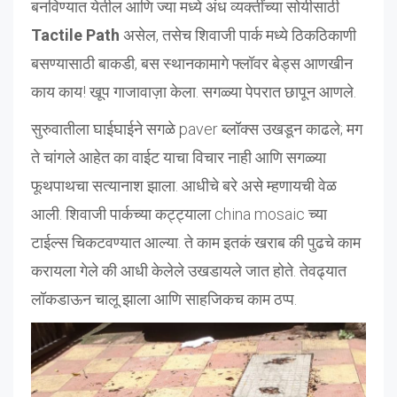
बनविण्यात येतील आणि ज्या मध्ये अंध व्यक्तींच्या सोयीसाठी
Tactile Path
असेल, तसेच शिवाजी पार्क मध्ये ठिकठिकाणी
बसण्यासाठी बाकडी, बस स्थानकामागे फ्लॉवर बेड्स आणखीन
काय काय! खूप गाजावाज़ा केला. सगळ्या पेपरात छापून आणले.
सुरुवातीला घाईघाईने सगळे paver ब्लॉक्स उखडून काढले; मग
ते चांगले आहेत का वाईट याचा विचार नाही आणि सगळ्या
फूथपाथचा सत्यानाश झाला. आधीचे बरे असे म्हणायची वेळ
आली. शिवाजी पार्कच्या कट्ट्याला china mosaic च्या
टाईल्स चिकटवण्यात आल्या. ते काम इतकं खराब की पुढचे काम
करायला गेले की आधी केलेले उखडायले जात होते. तेवढ्यात
लॉकडाऊन चालू झाला आणि साहजिकच काम ठप्प.