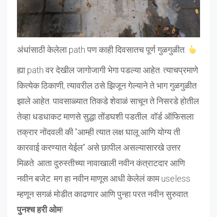
अंधांसाठी केलेला path पण काही दिवसातच पूर्ण गुळगुळीत.
ह्या path वर देखील जागोजागी भेगा पडल्या आहेत. त्याचप्रमाणे
कित्येक ठिकाणी, त्यावरील ठसे झिजून गेल्याने ते भाग गुळगुळीत
झाले आहेत. पावसाळ्यात तिकडे शेवाळं साचून ते निसरडे होतील
तेव्हा धडधाकट माणसे सुद्धा तोंडघशी पडतील. वॉर्ड ऑफिसला
तक्रार नोंदवली की "आम्ही त्यात लक्ष घालू आणि योग्य ती
कारवाई करण्यात येईल" असे छापील असल्यासारखे उत्तर
मिळते. आता दुरुस्तीच्या नावाखाली नवीन कंत्राटदार आणि
नवीन बजेट. मग हा नवीन माणूस आधी केलेलं काम useless
म्हणून सगळं मोडीत काढणार आणि पुन्हा परत नवीन सुरुवात.
पुनश्च हरी ओम
!