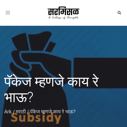
Toggle
navigation
पॅकेज म्हणजे काय रे
भाऊ?
Ark
/
मराठी
/
पॅकेज म्हणजे काय रे भाऊ?