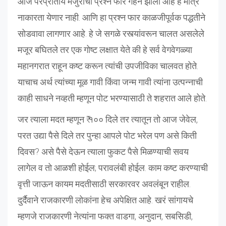
आज परप्रांतीय मजुरांचा प्रश्न फार गहन झाला आहे हे मात्र
नाकारता येणार नाही. आणि हा प्रश्न फार काळजीपूर्वक पद्धतीने
सोडवावा लागणार आहे. हे जे सगळे रस्त्यांवरून चालत असलेले
मजूर बघितले तर एक गोष्ट लक्षात येते की हे सर्व वेगवेगळ्या
महानगरात राहून कष्ट करून त्यांची उपजीविका चालवत होते.
याचाच अर्थ त्यांच्या मूळ गावी किंवा जन्म गावी त्यांना उत्पन्नाची
काही साधने नव्हती म्हणून पोट भरण्यासाठी ते शहरात आले होते.
जर त्याला मदत म्हणून ₹ १०० दिले तर त्यातून तो आज जेवेल,
परत उद्या पैसे दिले तर पुन्हा आपले पोट भरेल पण असे किती
दिवस? असे पैसे देऊन त्याला फुकट पैसे मिळण्याची सवय
लागेल व तो आळशी होईल; परावलंबी होईल. काम कष्ट करण्याची
वृत्ती जाऊन कायम मदतीसाठी सरकारवर अवलंबून राहील.
दुर्दैवाने राजकारणी लोकांना हेच अपेक्षित आहे. खरं सांगायचे
म्हणजे राजकारणी नेत्यांना फक्त वाडगा, अनुदान, सबसिडी,