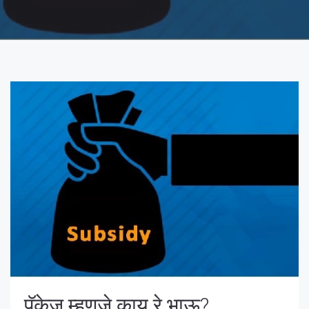
पॅकेज म्हणजे काय रे भाऊ?