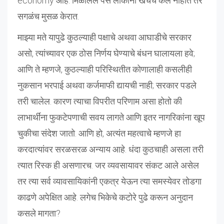
economy आहे. मिळालेले पैसे लोकांनी खर्चच केले नाहीत तर
सगळंच मुसळ केरात.
माझ्या मते यापुढे कुठल्याही पक्षाचे अथवा आघाडीचे सरकार
असो, त्यांच्यावर एक ठोस निर्णय घेण्याचे बंधन घालायला हवे;
आणि ते म्हणजे, कुठल्याही परिस्थितीत कोणालाही कसलीही
नुकसान भरपाई अथवा कर्जमाफी द्यायची नाही; सरकार पडले
तरी चालेल. कारण त्याचा विपरीत परिणाम असा होतो की
लाभार्थींना फुकटेपणाची सवय लागते आणि इतर नागरिकांना खूप
चुकीचा संदेश जातो. आणि हो, अत्यंत महत्वाचे म्हणजे हा
करदात्यांवर सरळसरळ अन्याय आहे. धंदा कुठचाही असला तरी
त्यात रिस्क ही असणारच. जर व्यवसायावर संकट आले असेल
तर त्या सर्व व्यावसायिकांनी एकत्र येऊन त्या समस्येवर तोडगा
काढणे अपेक्षित आहे. लगेच भिकेचे कटोरे पुढे करून अनुदान
कसले मागता?