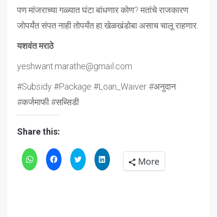
पण मांजराच्या गळ्यात घंटा बांधणार कोण? मतांचे राजकारण
जोपर्यंत संपत नाही तोपर्यंत हा खेळखंडोबा असाच चालू राहणार.
यशवंत मराठे
yeshwant.marathe@gmail.com
#Subsidy #Package #Loan_Waiver #अनुदान
#कर्जमाफी #सब्सिडी
Share this:
Click
Click
Click
Click
More
to
to
to
to
share
share
share
share
on
on
on
on