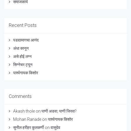
समाजकार्य
Recent Posts
पडद्यामागचा आनंद
अंधा कानून
असे होई लग्न
सिग्नेचर ट्यून
पार्श्वगायक किशोर
Comments
Akash thole
on
पाणी अडवा; पाणी जिरवा?
Mohan Ranade
on
पार्श्वगायक किशोर
सुनील हरीहर कुलकर्णी
on
वासुदेव