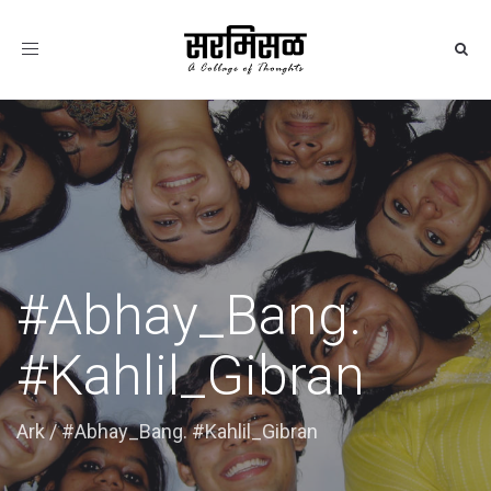
Toggle
navigation
#Abhay_Bang.
#Kahlil_Gibran
Ark
/
#Abhay_Bang. #Kahlil_Gibran