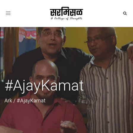
Toggle
navigation
#AjayKamat
Ark
/
#AjayKamat