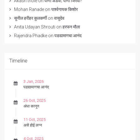
Akash thole
on
पाणी अडवा; पाणी जिरवा?
Mohan Ranade
on
पार्श्वगायक किशोर
सुनील हरीहर कुलकर्णी
on
वासुदेव
Anita Udayan Shrouti
on
हरफन मौला
Rajendra Phadke
on
पडद्यामागचा आनंद
Timeline
3 Jan, 2026
पडद्यामागचा आनंद
26 Oct, 2025
अंधा कानून
11 Oct, 2025
असे होई लग्न
4 Oct, 2025