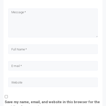
in
in
in
in
new
new
new
new
window)
window)
window)
window)
Save my name, email, and website in this browser for the