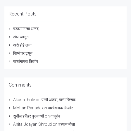
Recent Posts
पडद्यामागचा आनंद
अंधा कानून
असे होई लग्न
सिग्नेचर ट्यून
पार्श्वगायक किशोर
Comments
Akash thole
on
पाणी अडवा; पाणी जिरवा?
Mohan Ranade
on
पार्श्वगायक किशोर
सुनील हरीहर कुलकर्णी
on
वासुदेव
Anita Udayan Shrouti
on
हरफन मौला