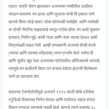
एकटा. रात्री जेवण झाल्यावर अजयच्या गच्चीतील टाकीवर
जाऊन बसायचं. मग छाया आणि सुजाता यांची मी एकतर गाणे
म्हणावे किंवा थोडे चावट जोक सांगायची फर्माईश. आणि त्यावेळी
या दोन्ही गोष्टींचा माझ्याकडे भरपूर स्टॉक होता. मग कधी मुख्तार
बागवान, नितीन मुंढे, कांती गाला आणि नंतर भाल्या देवधर अशी
मित्रमंडळी वाढत गेली. आम्ही सगळ्यांनी अजयचे दोन्ही बंगले
(त्याचा आणि त्याच्या वडिलांचा) मस्त एन्जॉय केले. तसेच मी
आणि सुधीर खूप वेळा अजयच्या फोर्टमधील ऑफिसमध्ये जायचो,
त्यामुळे मग कधीतरी बियर पण बऱ्याच वेळेला इंग्रजी सिनेमाला
जाणे हा आवडता छंद.
बदलत्या टेक्नॉलॉजीमुळे अजयने १९९५ साली बॉम्बे प्रोसेस
स्टुडिओ विकायचा निर्णय घेतला आणि पाठोपाठ राहता बंगला
विकून पुण्याला जाण्याचे नक्की केले. म्हणजे त्याने वयाच्या ३८