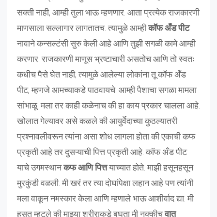
सक्ती नाही, आम्ही तुला भाऊ म्हणणार. आता प्रत्येक राजकारणी
माणसाला सल्लागार लागतातच. त्यामुळे आम्ही
कॉफ अँड पीट
नावाने कन्सल्टंसी सुरु केली आहे आणि तुझी सगळी कामे आम्ही
करणार. राजकारणी माणूस भ्रष्टाचारी असतोच आणि तो स्वतः
कधीच पैसे घेत नाही; त्यामुळे आलेल्या लोकांना तू कॉफ अँड
पीट, म्हणजे आमच्याकडे पाठवायचे. आम्ही पैशाचा सगळा मामला
सांभाळू. मला तर काही कळेनाच की हा काय प्रकार चालला आहे.
खोलात गेल्यावर असे कळले की आयुर्वेदाच्या कुठल्यातरी
प्रश्नावलीवरून त्यांना असा शोध लागला होता की एकाची कफ
प्रकृती आहे तर दुसऱ्याची पित्त प्रकृती आहे. कॉफ अँड पीट
याचे उगमस्थान
कफ आणि पित्त
याच्यात होते. माझी हसूनहसून
मुरकुंडी वळली. मी खरं तर त्या दोघांपेक्षा लहान आहे पण त्यांनी
मला वाकून नमस्कार केला आणि म्हणाले भाऊ आशीर्वाद द्या. मी
हसत म्हटले की माझ्या शरीराकडे बघता मी नक्कीच
वात