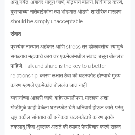
असू नयेत. अंगावर धावून जाणे, मोठ्याने बोलणे, शिवीगाळ करणे,
दुसऱ्याच्या नातेवाईकांना त्या भांडणात ओढणे, शारीरिक मारहाण
should be simply unacceptable.
संवाद
प्रत्येक नात्यात अहंकार आणि stress तर डोकावतोच. त्यामुळे
सगळ्यात महत्वाचे काय तर एकमेकांमधील संवाद. बसून बोललंच
पाहिजे. Talk and share is the key to a better
relationship. कारण लक्षात ठेवा की घटस्फोट होण्याचे मुख्य
कारण म्हणजे एकमेकांत बोललंच जात नाही.
व्यसनांच्या आहारी जाणे, बाहेरख्यालीपणा, मारहाण अशा
गोष्टींमुळे काही वेळेला घटस्फोट घेणे अनिवार्य होऊन जाते. परंतु
खूप वकील सांगतात की अनेकदा घटस्फोटाचे कारण इतके
तकलादू किंवा क्षुल्लक असते की त्यावर फेरविचार करणे सहज