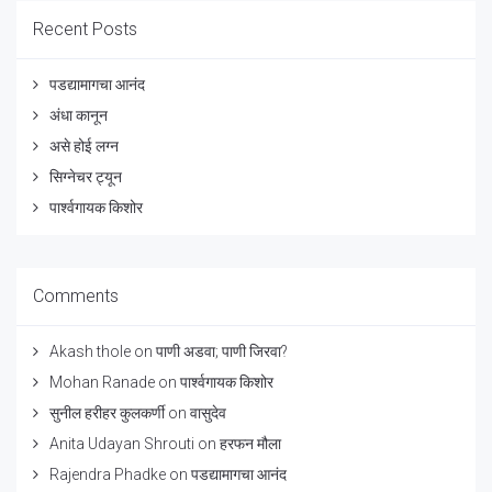
Recent Posts
पडद्यामागचा आनंद
अंधा कानून
असे होई लग्न
सिग्नेचर ट्यून
पार्श्वगायक किशोर
Comments
Akash thole
on
पाणी अडवा; पाणी जिरवा?
Mohan Ranade
on
पार्श्वगायक किशोर
सुनील हरीहर कुलकर्णी
on
वासुदेव
Anita Udayan Shrouti
on
हरफन मौला
Rajendra Phadke
on
पडद्यामागचा आनंद