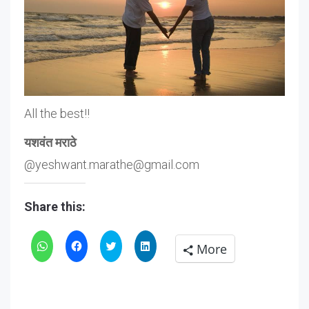
All the best!!
यशवंत मराठे
@yeshwant.marathe@gmail.com
Share this:
Click
Click
Click
Click
More
to
to
to
to
share
share
share
share