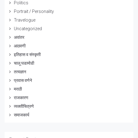
Politics
Portrait / Personality
Travelogue
Uncategorized
अवांतर
आठवणी
इतिहास व संस्कृती
चालू घडामोडी
तत्वज्ञान
प्रवास वर्णने
मराठी
राजकारण
व्यक्तीचित्रणे
समाजकार्य