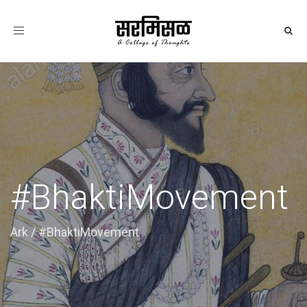
Toggle
navigation
#BhaktiMovement
Ark
/
#BhaktiMovement