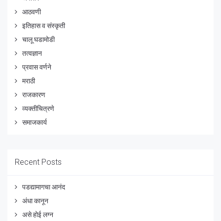
आठवणी
इतिहास व संस्कृती
चालू घडामोडी
तत्वज्ञान
प्रवास वर्णने
मराठी
राजकारण
व्यक्तीचित्रणे
समाजकार्य
Recent Posts
पडद्यामागचा आनंद
अंधा कानून
असे होई लग्न