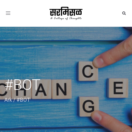
Toggle
navigation
#BOT
Ark
/
#BOT