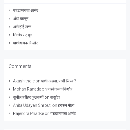
पडद्यामागचा आनंद
अंधा कानून
असे होई लग्न
सिग्नेचर ट्यून
पार्श्वगायक किशोर
Comments
Akash thole
on
पाणी अडवा; पाणी जिरवा?
Mohan Ranade
on
पार्श्वगायक किशोर
सुनील हरीहर कुलकर्णी
on
वासुदेव
Anita Udayan Shrouti
on
हरफन मौला
Rajendra Phadke
on
पडद्यामागचा आनंद