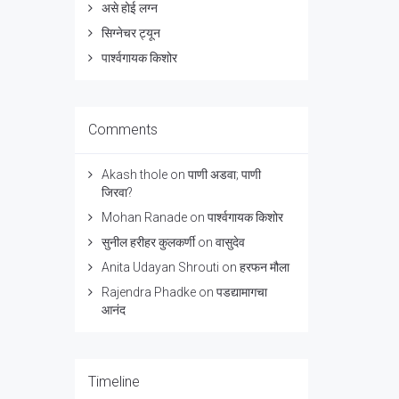
असे होई लग्न
सिग्नेचर ट्यून
पार्श्वगायक किशोर
Comments
Akash thole
on
पाणी अडवा; पाणी
जिरवा?
Mohan Ranade
on
पार्श्वगायक किशोर
सुनील हरीहर कुलकर्णी
on
वासुदेव
Anita Udayan Shrouti
on
हरफन मौला
Rajendra Phadke
on
पडद्यामागचा
आनंद
Timeline