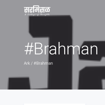
#Brahman
Ark
/
#Brahman