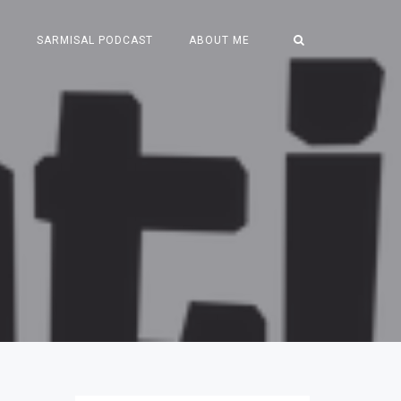
S
SARMISAL PODCAST
ABOUT ME