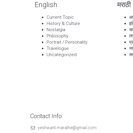
English
मराठी
Current Topic
आ
History & Culture
इत
Nostalgia
चा
Philosophy
तत
Portrait / Personality
प्
Travelogue
व्
Uncategorized
सम
Contact Info
yeshwant.marathe@gmail.com