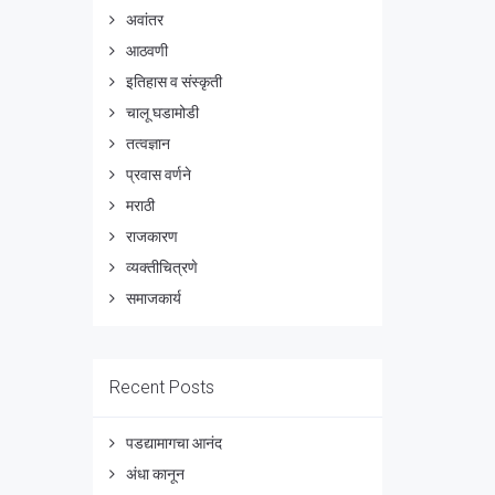
अवांतर
आठवणी
इतिहास व संस्कृती
चालू घडामोडी
तत्वज्ञान
प्रवास वर्णने
मराठी
राजकारण
व्यक्तीचित्रणे
समाजकार्य
Recent Posts
पडद्यामागचा आनंद
अंधा कानून