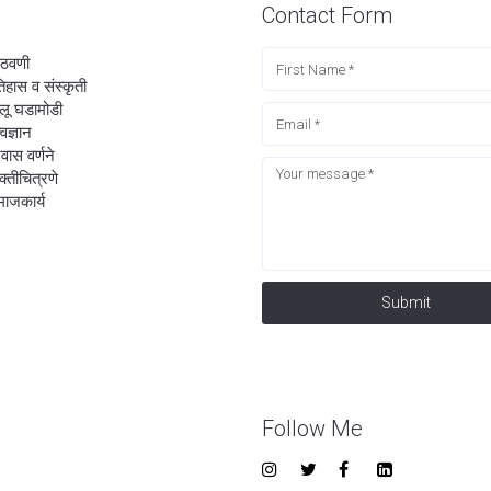
Contact Form
ठवणी
िहास व संस्कृती
लू घडामोडी
्वज्ञान
रवास वर्णने
यक्तीचित्रणे
ाजकार्य
Submit
Follow Me