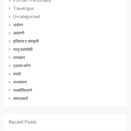
Portrait / Personality
Travelogue
Uncategorized
अवांतर
आठवणी
इतिहास व संस्कृती
चालू घडामोडी
तत्वज्ञान
प्रवास वर्णने
मराठी
राजकारण
व्यक्तीचित्रणे
समाजकार्य
Recent Posts