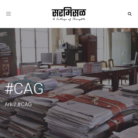
Toggle
navigation
#CAG
Ark
/
#CAG