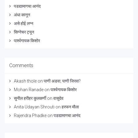
पडद्यामागचा आनंद
अंधा कानून
असे होई लग्न
सिग्नेचर ट्यून
पार्श्वगायक किशोर
Comments
Akash thole
on
पाणी अडवा; पाणी जिरवा?
Mohan Ranade
on
पार्श्वगायक किशोर
सुनील हरीहर कुलकर्णी
on
वासुदेव
Anita Udayan Shrouti
on
हरफन मौला
Rajendra Phadke
on
पडद्यामागचा आनंद