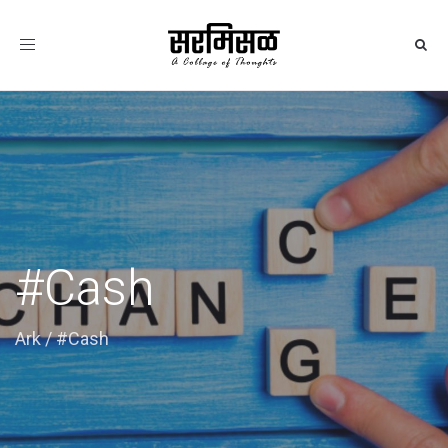
Toggle
navigation
#Cash
Ark
/
#Cash