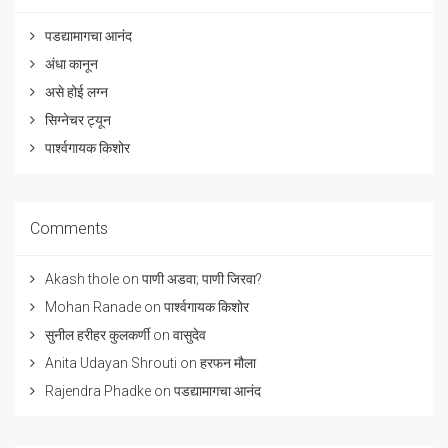
पडद्यामागचा आनंद
अंधा कानून
असे होई लग्न
सिग्नेचर ट्यून
पार्श्वगायक किशोर
Comments
Akash thole
on
पाणी अडवा; पाणी जिरवा?
Mohan Ranade
on
पार्श्वगायक किशोर
सुनील हरीहर कुलकर्णी
on
वासुदेव
Anita Udayan Shrouti
on
हरफन मौला
Rajendra Phadke
on
पडद्यामागचा आनंद