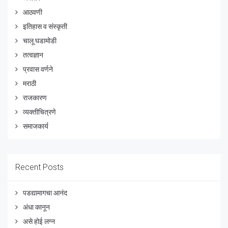
आठवणी
इतिहास व संस्कृती
चालू घडामोडी
तत्वज्ञान
प्रवास वर्णने
मराठी
राजकारण
व्यक्तीचित्रणे
समाजकार्य
Recent Posts
पडद्यामागचा आनंद
अंधा कानून
असे होई लग्न