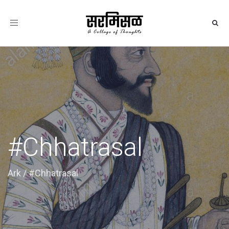
Toggle
navigation
#Chhatrasal
Ark
/
#Chhatrasal