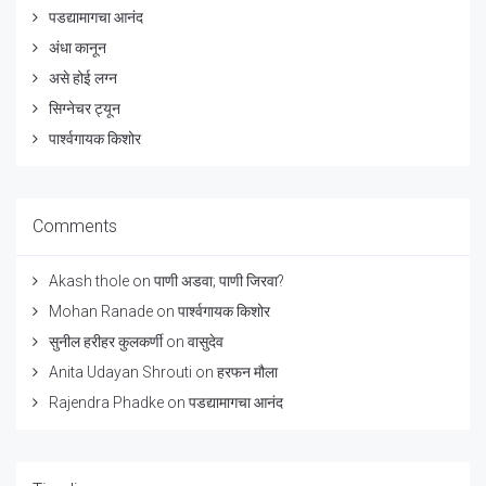
पडद्यामागचा आनंद
अंधा कानून
असे होई लग्न
सिग्नेचर ट्यून
पार्श्वगायक किशोर
Comments
Akash thole
on
पाणी अडवा; पाणी जिरवा?
Mohan Ranade
on
पार्श्वगायक किशोर
सुनील हरीहर कुलकर्णी
on
वासुदेव
Anita Udayan Shrouti
on
हरफन मौला
Rajendra Phadke
on
पडद्यामागचा आनंद