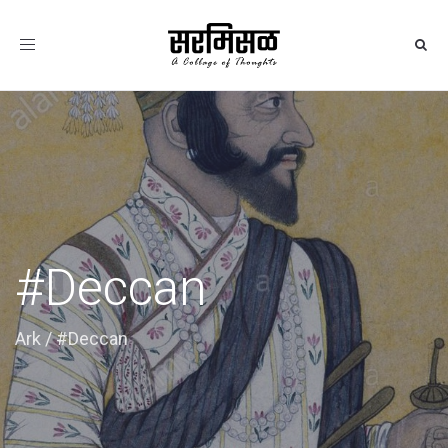
Toggle
navigation
#Deccan
Ark
/
#Deccan