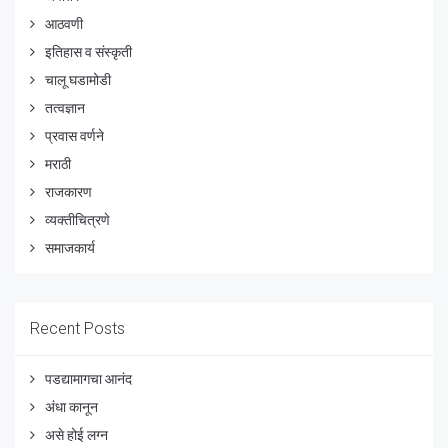
आठवणी
इतिहास व संस्कृती
चालू घडामोडी
तत्वज्ञान
प्रवास वर्णने
मराठी
राजकारण
व्यक्तीचित्रणे
समाजकार्य
Recent Posts
पडद्यामागचा आनंद
अंधा कानून
असे होई लग्न