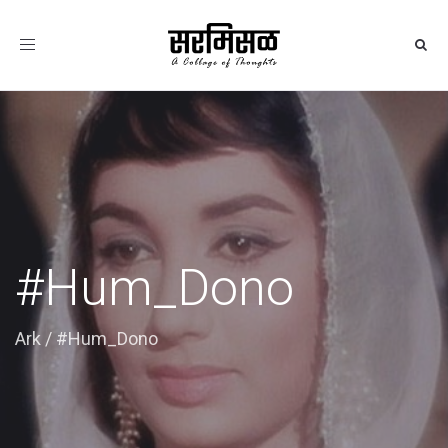
Toggle
navigation
#Hum_Dono
Ark
/
#Hum_Dono