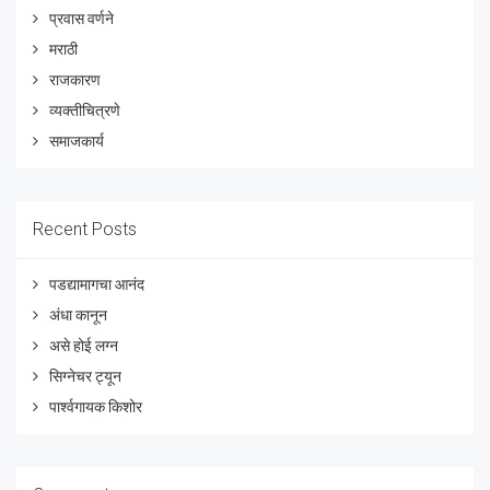
प्रवास वर्णने
मराठी
राजकारण
व्यक्तीचित्रणे
समाजकार्य
Recent Posts
पडद्यामागचा आनंद
अंधा कानून
असे होई लग्न
सिग्नेचर ट्यून
पार्श्वगायक किशोर