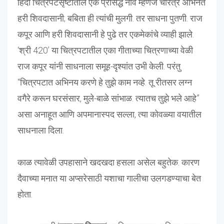
हिंदी चित्रपटसृष्टीतील एक प्रसिद्ध नाव म्हणजे चरित्र अभिनेते
हरी शिवदासानी; बबिता ही त्यांची मुलगी. तर साधना पुतणी. राज
कपूर आणि हरी शिवदासानी हे पुढे तर एकमेकांचे व्याही झाले.
‘श्री 420’ या चित्रपटातील एका गीताच्या चित्रणाच्या वेळी
राज कपूर यांनी साधनाला समूह-दृश्यांत उभी केली. परंतु
“चित्रपटात अभिनय करणे हे तुझे काम नव्हे. तू रीतसर लग्न
वगैरे करून घरसंसार, मुले-बाळे सांभाळ. त्यातच तुझे भले आहे”
असा अनाहूत आणि अपमानास्पद सल्ला, त्या कोवळ्या वयातील
साधनाला दिला.
काळ त्यावेळी उपहासाने खदखदा हसला असेल बहुतेक. कारण
दैवाच्या मनात या अप्सरेसाठी यशाचा गालीचा उलगडण्याचा बेत
होता.