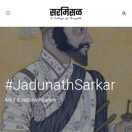
Toggle
navigation
#JadunathSarkar
Ark
/
#JadunathSarkar