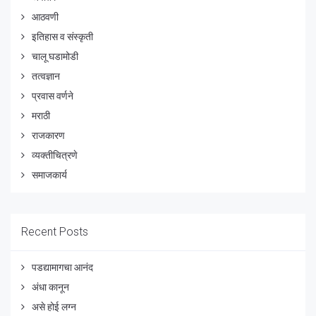
आठवणी
इतिहास व संस्कृती
चालू घडामोडी
तत्वज्ञान
प्रवास वर्णने
मराठी
राजकारण
व्यक्तीचित्रणे
समाजकार्य
Recent Posts
पडद्यामागचा आनंद
अंधा कानून
असे होई लग्न