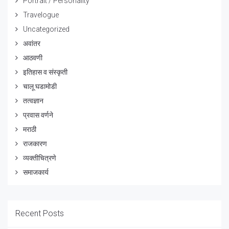
Portrait / Personality
Travelogue
Uncategorized
अवांतर
आठवणी
इतिहास व संस्कृती
चालू घडामोडी
तत्वज्ञान
प्रवास वर्णने
मराठी
राजकारण
व्यक्तीचित्रणे
समाजकार्य
Recent Posts