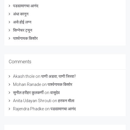
पडद्यामागचा आनंद
अंधा कानून
असे होई लग्न
सिग्नेचर ट्यून
पार्श्वगायक किशोर
Comments
Akash thole
on
पाणी अडवा; पाणी जिरवा?
Mohan Ranade
on
पार्श्वगायक किशोर
सुनील हरीहर कुलकर्णी
on
वासुदेव
Anita Udayan Shrouti
on
हरफन मौला
Rajendra Phadke
on
पडद्यामागचा आनंद