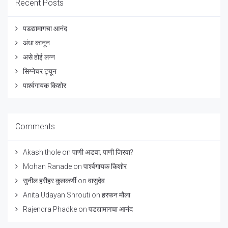
Recent Posts
पडद्यामागचा आनंद
अंधा कानून
असे होई लग्न
सिग्नेचर ट्यून
पार्श्वगायक किशोर
Comments
Akash thole
on
पाणी अडवा; पाणी जिरवा?
Mohan Ranade
on
पार्श्वगायक किशोर
सुनील हरीहर कुलकर्णी
on
वासुदेव
Anita Udayan Shrouti
on
हरफन मौला
Rajendra Phadke
on
पडद्यामागचा आनंद