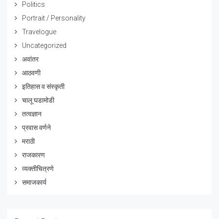
Politics
Portrait / Personality
Travelogue
Uncategorized
अवांतर
आठवणी
इतिहास व संस्कृती
चालू घडामोडी
तत्वज्ञान
प्रवास वर्णने
मराठी
राजकारण
व्यक्तीचित्रणे
समाजकार्य