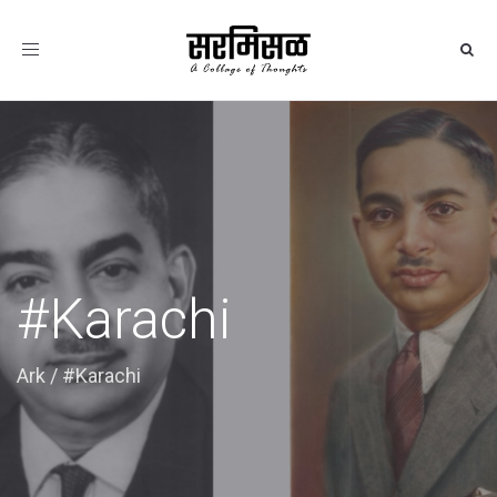
Toggle
navigation
#Karachi
Ark
/
#Karachi