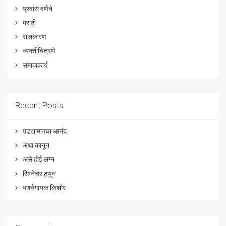
प्रवास वर्णने
मराठी
राजकारण
व्यक्तीचित्रणे
समाजकार्य
Recent Posts
पडद्यामागचा आनंद
अंधा कानून
असे होई लग्न
सिग्नेचर ट्यून
पार्श्वगायक किशोर