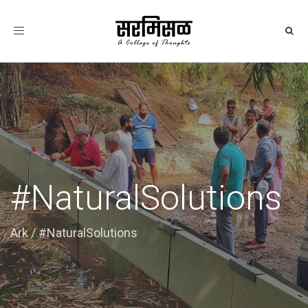
Toggle
navigation
#NaturalSolutions
Ark
/
#NaturalSolutions