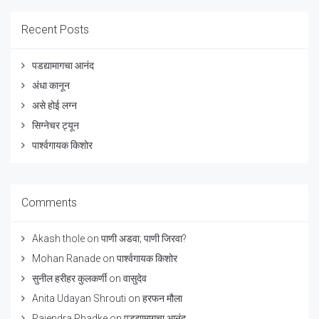
Recent Posts
पडद्यामागचा आनंद
अंधा कानून
असे होई लग्न
सिग्नेचर ट्यून
पार्श्वगायक किशोर
Comments
Akash thole
on
पाणी अडवा; पाणी जिरवा?
Mohan Ranade
on
पार्श्वगायक किशोर
सुनील हरीहर कुलकर्णी
on
वासुदेव
Anita Udayan Shrouti
on
हरफन मौला
Rajendra Phadke
on
पडद्यामागचा आनंद