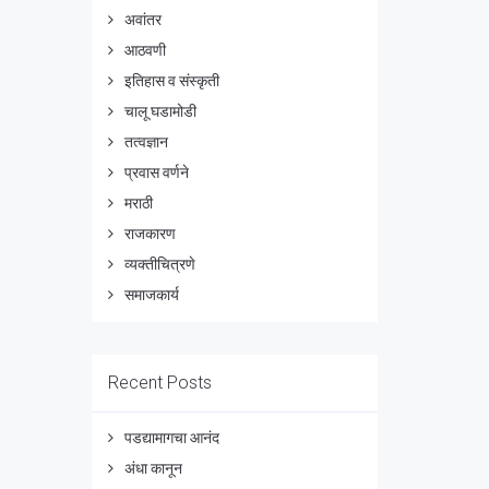
अवांतर
आठवणी
इतिहास व संस्कृती
चालू घडामोडी
तत्वज्ञान
प्रवास वर्णने
मराठी
राजकारण
व्यक्तीचित्रणे
समाजकार्य
Recent Posts
पडद्यामागचा आनंद
अंधा कानून