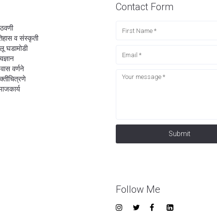
Contact Form
ठवणी
िहास व संस्कृती
लू घडामोडी
्वज्ञान
रवास वर्णने
यक्तीचित्रणे
ाजकार्य
Submit
Follow Me