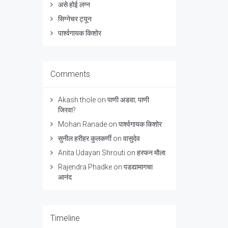
असे होई लग्न
सिग्नेचर ट्यून
पार्श्वगायक किशोर
Comments
Akash thole
on
पाणी अडवा; पाणी
जिरवा?
Mohan Ranade
on
पार्श्वगायक किशोर
सुनील हरीहर कुलकर्णी
on
वासुदेव
Anita Udayan Shrouti
on
हरफन मौला
Rajendra Phadke
on
पडद्यामागचा
आनंद
Timeline