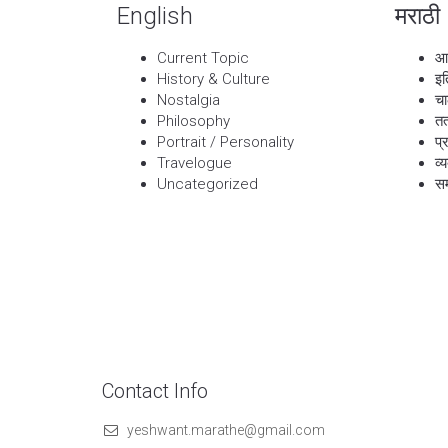
English
मराठी
Current Topic
आ
History & Culture
इत
Nostalgia
चा
Philosophy
तत
Portrait / Personality
प्
Travelogue
व्
Uncategorized
सम
Contact Info
yeshwant.marathe@gmail.com