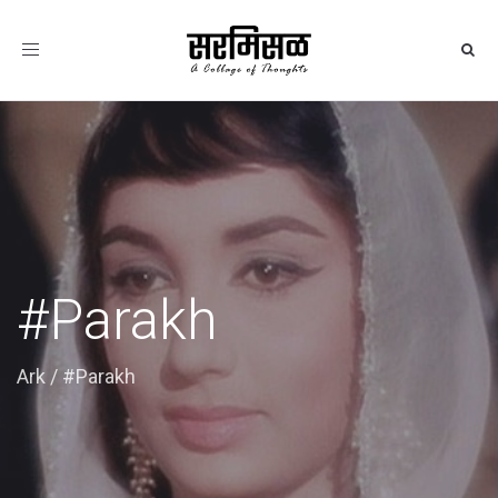
Toggle
navigation
#Parakh
Ark
/
#Parakh