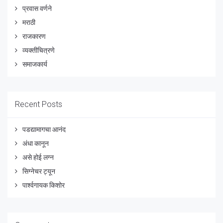
प्रवास वर्णने
मराठी
राजकारण
व्यक्तीचित्रणे
समाजकार्य
Recent Posts
पडद्यामागचा आनंद
अंधा कानून
असे होई लग्न
सिग्नेचर ट्यून
पार्श्वगायक किशोर