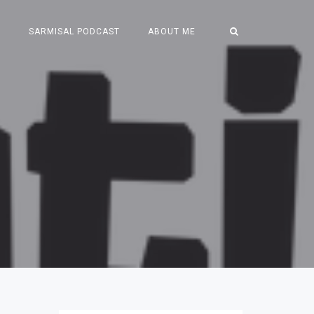
S
SARMISAL PODCAST
ABOUT ME