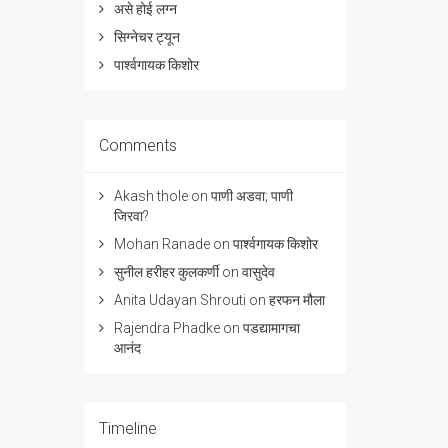
असे होई लग्न
सिग्नेचर ट्यून
पार्श्वगायक किशोर
Comments
Akash thole
on
पाणी अडवा; पाणी
जिरवा?
Mohan Ranade
on
पार्श्वगायक किशोर
सुनील हरीहर कुलकर्णी
on
वासुदेव
Anita Udayan Shrouti
on
हरफन मौला
Rajendra Phadke
on
पडद्यामागचा
आनंद
Timeline