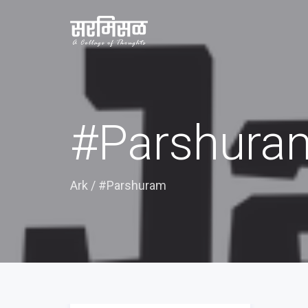
#Parshura
Ark
/
#Parshuram