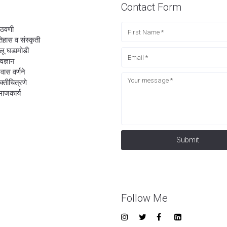
Contact Form
ठवणी
िहास व संस्कृती
लू घडामोडी
्वज्ञान
रवास वर्णने
यक्तीचित्रणे
ाजकार्य
Submit
Follow Me