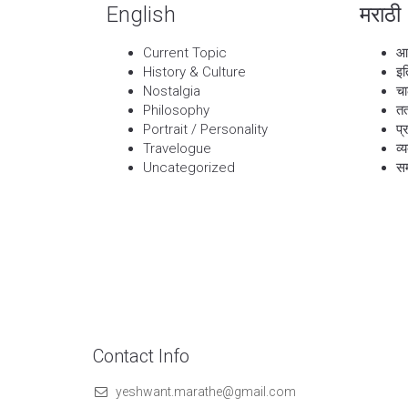
English
मराठी
Current Topic
आ
History & Culture
इत
Nostalgia
चा
Philosophy
तत
Portrait / Personality
प्
Travelogue
व्
Uncategorized
सम
Contact Info
yeshwant.marathe@gmail.com