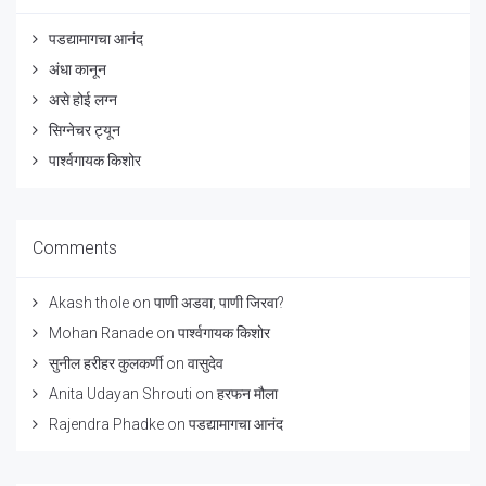
पडद्यामागचा आनंद
अंधा कानून
असे होई लग्न
सिग्नेचर ट्यून
पार्श्वगायक किशोर
Comments
Akash thole
on
पाणी अडवा; पाणी जिरवा?
Mohan Ranade
on
पार्श्वगायक किशोर
सुनील हरीहर कुलकर्णी
on
वासुदेव
Anita Udayan Shrouti
on
हरफन मौला
Rajendra Phadke
on
पडद्यामागचा आनंद