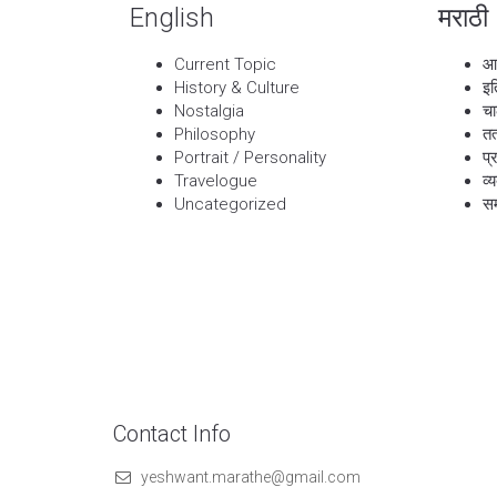
English
मराठी
Current Topic
आ
History & Culture
इत
Nostalgia
चा
Philosophy
तत
Portrait / Personality
प्
Travelogue
व्
Uncategorized
सम
Contact Info
yeshwant.marathe@gmail.com