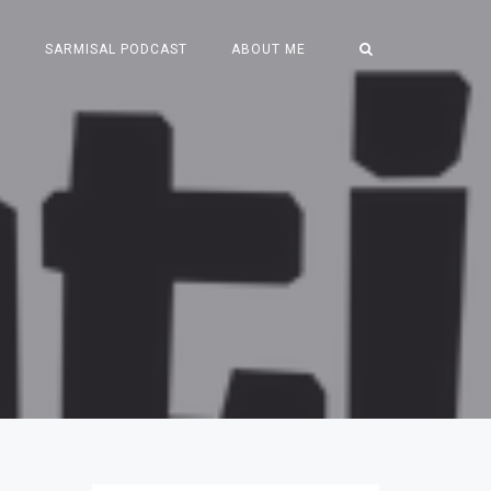
S
SARMISAL PODCAST
ABOUT ME