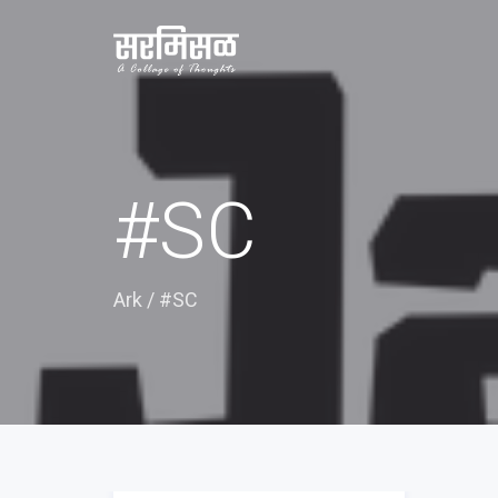
#SC
Ark
/
#SC