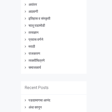
अवांतर
आठवणी
इतिहास व संस्कृती
चालू घडामोडी
तत्वज्ञान
प्रवास वर्णने
मराठी
राजकारण
व्यक्तीचित्रणे
समाजकार्य
Recent Posts
पडद्यामागचा आनंद
अंधा कानून