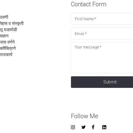
Contact Form
ठवणी
िहास व संस्कृती
लू घडामोडी
्वज्ञान
रवास वर्णने
यक्तीचित्रणे
ाजकार्य
Submit
Follow Me