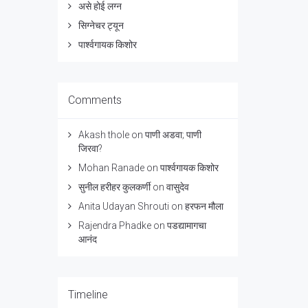
असे होई लग्न
सिग्नेचर ट्यून
पार्श्वगायक किशोर
Comments
Akash thole
on
पाणी अडवा; पाणी
जिरवा?
Mohan Ranade
on
पार्श्वगायक किशोर
सुनील हरीहर कुलकर्णी
on
वासुदेव
Anita Udayan Shrouti
on
हरफन मौला
Rajendra Phadke
on
पडद्यामागचा
आनंद
Timeline