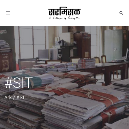
Toggle
navigation
#SIT
Ark
/
#SIT