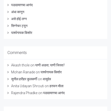
पडद्यामागचा आनंद
अंधा कानून
असे होई लग्न
सिग्नेचर ट्यून
पार्श्वगायक किशोर
Comments
Akash thole
on
पाणी अडवा; पाणी जिरवा?
Mohan Ranade
on
पार्श्वगायक किशोर
सुनील हरीहर कुलकर्णी
on
वासुदेव
Anita Udayan Shrouti
on
हरफन मौला
Rajendra Phadke
on
पडद्यामागचा आनंद