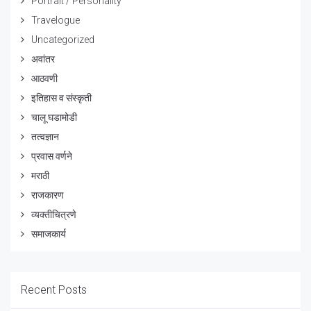
Portrait / Personality
Travelogue
Uncategorized
अवांतर
आठवणी
इतिहास व संस्कृती
चालू घडामोडी
तत्वज्ञान
प्रवास वर्णने
मराठी
राजकारण
व्यक्तीचित्रणे
समाजकार्य
Recent Posts