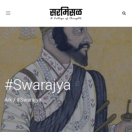
Toggle
navigation
#Swarajya
Ark
/
#Swarajya