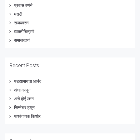
प्रवास वर्णने
मराठी
राजकारण
व्यक्तीचित्रणे
समाजकार्य
Recent Posts
पडद्यामागचा आनंद
अंधा कानून
असे होई लग्न
सिग्नेचर ट्यून
पार्श्वगायक किशोर