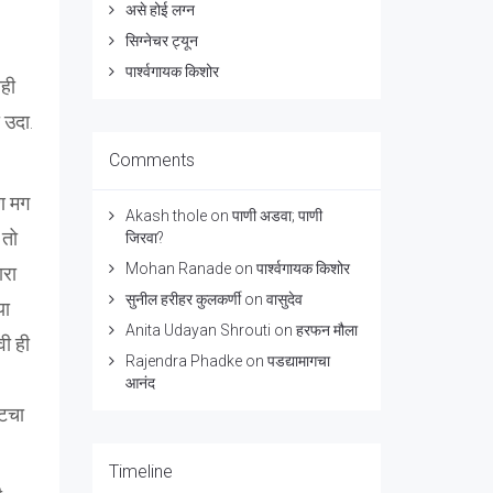
असे होई लग्न
सिग्नेचर ट्यून
पार्श्वगायक किशोर
ाही
 उदा.
Comments
ण मग
Akash thole
on
पाणी अडवा; पाणी
 तो
जिरवा?
Mohan Ranade
on
पार्श्वगायक किशोर
ारा
सुनील हरीहर कुलकर्णी
on
वासुदेव
या
Anita Udayan Shrouti
on
हरफन मौला
वी ही
Rajendra Phadke
on
पडद्यामागचा
आनंद
्टचा
Timeline