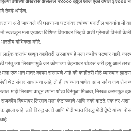
हिल्या वर्षाच्या अखेरीस असलेले १४००० व्ह्यूज आज एका वर्षात ३२००० ने
नावे तेवढे थोडेच.
ताना असे जाणवले की घडणाऱ्या घटनांवर त्यांच्या मनातील भावनांना मी क
 स्वतःहून मला एखाद्या विशिष्ट विषयावर लिहावे अशी प्रेमाची विनंती केली
, भारतीय दांभिकता वगैरे.
्टला लाईक करतंय म्हणून काहीतरी खरडायचं हे मला कधीच पटणार नाही. कार
ठी परंतु त्या लिखाणामुळे जर कोणाच्या चेहऱ्यावर थोडसं जरी हसु आलं तरच
!! मला एक भान मात्र कायम राखायचे आहे की काहीतरी मोठे व्याख्यान झाडण
चकांशी थेट संवाद साधायचा आहे; तो ही त्यांच्याच भाषेत. आज सर्वच जण रोजच्
ात. माझे लिखाण वाचून त्यांना थोडा विरंगुळा मिळावा, निखळ करमणूक व्हा
प्रमाणे राजकीय विषयावर लिखाण मला कंटाळवाणे आणि नको वाटते. एक तर अशा
 आहे. डावे विरुद्ध उजवे आणि मोदी भक्त विरुद्ध मोदी द्वेष्टे यांच्या पोस
आहे.