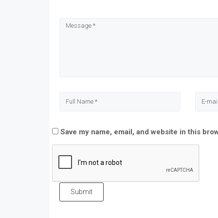
in
in
in
in
new
new
new
new
window)
window)
window)
window)
Save my name, email, and website in this bro
Submit