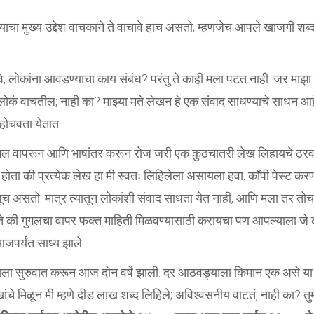
ाचा मुख्य उद्देश वाचकाने ते वाचावे हाच असतो; म्हणजेच आपले खाजगी शब्
े, लोकांना आवडण्याचा काय संबंध? परंतु ते काही मला पटत नाही. जर माझा उ
ं वाचतील; नाही का? माझ्या मते लेखन हे एक संवाद साधण्याचे साधन आह
पोहोचवता येतात.
 गुगल वापरून आणि भाषांतर करून रोज जरी एक कुठचातरी लेख लिहायचे ठरव
 होता की प्रत्येक लेख हा मी स्वतः लिहिलेला असायला हवा. कॉपी पेस्ट करण
 असतो. मात्र त्यातून लोकांशी संवाद साधता येत नाही, आणि मला तर तोच
े होते की गुगलचा वापर फक्त माहिती मिळवण्यासाठी करायचा पण आपल्याला जे 
 आजपर्यंत साध्य झाले.
ायला सुरुवात करून आज दोन वर्षे झाली. दर आठवड्याला किमान एक असे या
े मिळून मी म्हणे दीड लाख शब्द लिहिले; अविश्वसनीय वाटतं, नाही का? तुम्