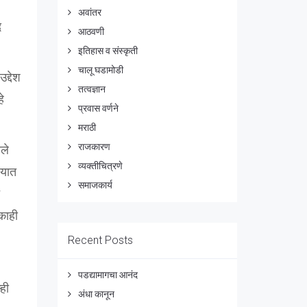
अवांतर
द
आठवणी
इतिहास व संस्कृती
चालू घडामोडी
द्देश
तत्वज्ञान
े
प्रवास वर्णने
मराठी
राजकारण
ले
व्यक्तीचित्रणे
्यात
समाजकार्य
काही
Recent Posts
पडद्यामागचा आनंद
ही
अंधा कानून