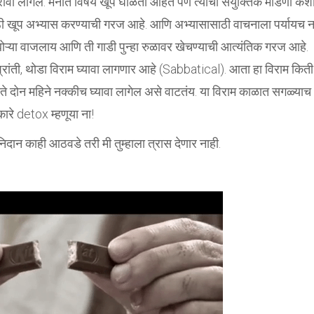
ावा लागेल. मनात विषय खूप घोळता आहेत पण त्याची संयुक्तिक मांडणी कश
साठी खूप अभ्यास करण्याची गरज आहे. आणि अभ्यासासाठी वाचनाला पर्यायच न
 बोऱ्या वाजलाय आणि ती गाडी पुन्हा रुळावर खेचण्याची आत्यंतिक गरज आहे.
श्रांती, थोडा विराम घ्यावा लागणार आहे (Sabbatical). आता हा विराम किती
े दोन महिने नक्कीच घ्यावा लागेल असे वाटतंय. या विराम काळात सगळ्याच
रे detox म्हणूया ना!
िदान काही आठवडे तरी मी तुम्हाला त्रास देणार नाही.