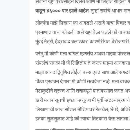
सर्वांनी खूप प्रोत्साहन दिलेत आणि मी लिहीत राहिलो.
प
वाढून ४६००० पार झाले आहेत
. तुम्हां सर्वांचे आभार मा
लोकांना माझे लिखाण का आवडले असावे याचा विचार कर
प्रमाणात वाचा फोडली. असे खूप वेळा घडले की वाचकांनी
मुंबई मेट्रो, हैद्राबाद बलात्कार, काश्मीरीयत, बेरोजगारी
परंतु मी कोणी मला चांगलं म्हणतंय अथवा माझ्या पोस
संपलंच सगळं! मी जे लिहितोय ते जरूर माझ्या आनंदासा
माझा आनंद द्विगुणित होईल; बस्स एवढं साधं आहे सगळं
किंवा प्रवचन देणारा मी कोणी तत्ववेत्ता नव्हे. मला वा
मेटाकुटीने त्रस्त आणि तणावपूर्ण वातावरणात जगत असत
खरी मनापासूनची इच्छा. म्हणूनच मी पूर्वी म्हटल्या
लिखाणाची आज सोशल मीडियावर रेलचेल, छे छे, अतिरेक झाला
इतका सुळसुळाट आहे की त्याचा तिटकारा येऊ लागला 