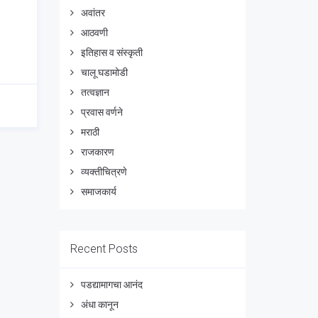
अवांतर
आठवणी
इतिहास व संस्कृती
चालू घडामोडी
तत्वज्ञान
प्रवास वर्णने
मराठी
राजकारण
व्यक्तीचित्रणे
समाजकार्य
Recent Posts
पडद्यामागचा आनंद
अंधा कानून