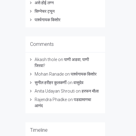
असे होई लग्न
सिग्नेचर ट्यून
पार्श्वगायक किशोर
Comments
Akash thole
on
पाणी अडवा; पाणी
जिरवा?
Mohan Ranade
on
पार्श्वगायक किशोर
सुनील हरीहर कुलकर्णी
on
वासुदेव
Anita Udayan Shrouti
on
हरफन मौला
Rajendra Phadke
on
पडद्यामागचा
आनंद
Timeline