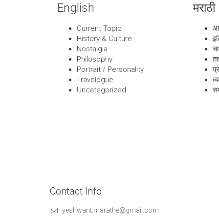
English
मराठी
Current Topic
आ
History & Culture
इत
Nostalgia
चा
Philosophy
तत
Portrait / Personality
प्
Travelogue
व्
Uncategorized
सम
Contact Info
yeshwant.marathe@gmail.com