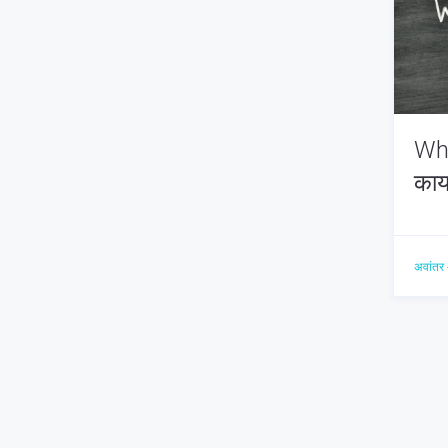
Wha
का
अवांतर