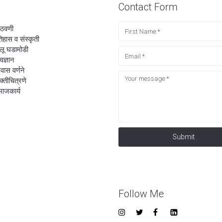
Contact Form
ठवणी
िहास व संस्कृती
लू घडामोडी
्वज्ञान
रवास वर्णने
यक्तीचित्रणे
ाजकार्य
Submit
Follow Me