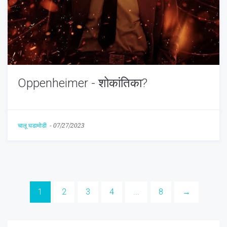
Oppenheimer - शोकांतिका?
चालू घडामोडी
-
07/27/2023
1
2
3
4
...
8
→