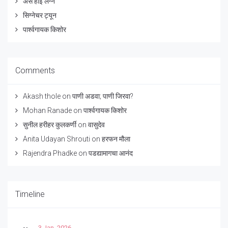
असे होई लग्न
सिग्नेचर ट्यून
पार्श्वगायक किशोर
Comments
Akash thole
on
पाणी अडवा; पाणी जिरवा?
Mohan Ranade
on
पार्श्वगायक किशोर
सुनील हरीहर कुलकर्णी
on
वासुदेव
Anita Udayan Shrouti
on
हरफन मौला
Rajendra Phadke
on
पडद्यामागचा आनंद
Timeline
3 Jan, 2026