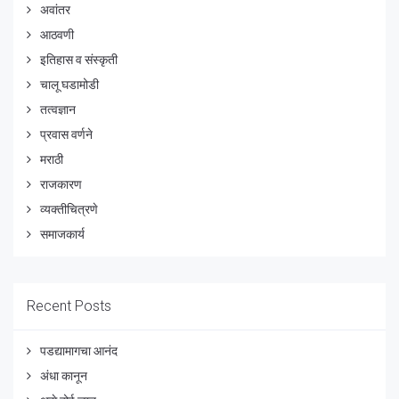
अवांतर
आठवणी
इतिहास व संस्कृती
चालू घडामोडी
तत्वज्ञान
प्रवास वर्णने
मराठी
राजकारण
व्यक्तीचित्रणे
समाजकार्य
Recent Posts
पडद्यामागचा आनंद
अंधा कानून