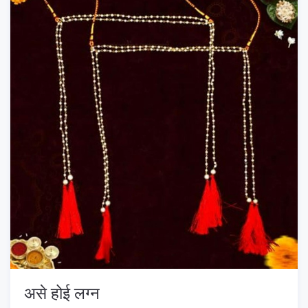
असे होई लग्न