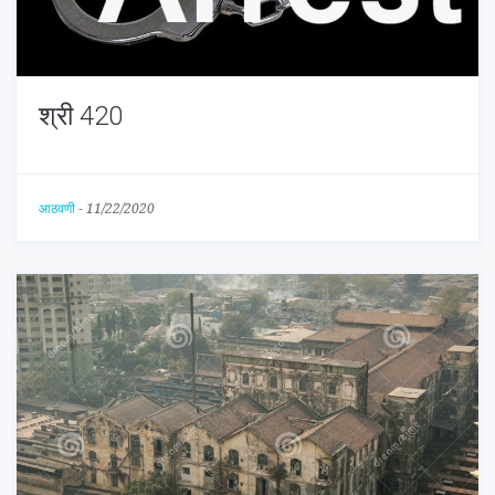
श्री 420
आठवणी
-
11/22/2020