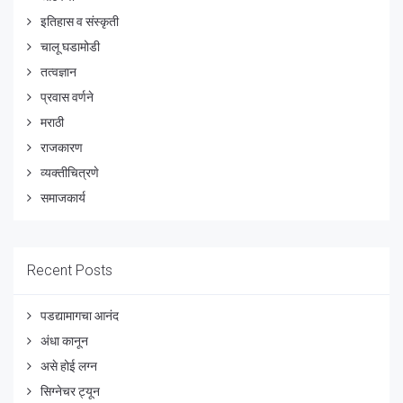
इतिहास व संस्कृती
चालू घडामोडी
तत्वज्ञान
प्रवास वर्णने
मराठी
राजकारण
व्यक्तीचित्रणे
समाजकार्य
Recent Posts
पडद्यामागचा आनंद
अंधा कानून
असे होई लग्न
सिग्नेचर ट्यून