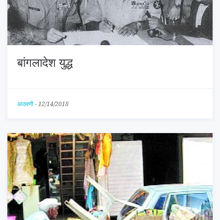
बांगलादेश युद्ध
आठवणी
-
12/14/2018