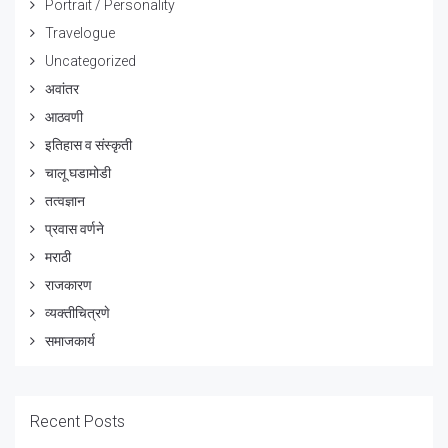
Portrait / Personality
Travelogue
Uncategorized
अवांतर
आठवणी
इतिहास व संस्कृती
चालू घडामोडी
तत्वज्ञान
प्रवास वर्णने
मराठी
राजकारण
व्यक्तीचित्रणे
समाजकार्य
Recent Posts