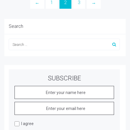
←
1
2
3
→
Search
SUBSCRIBE
I agree