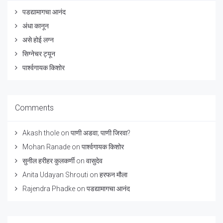
पडद्यामागचा आनंद
अंधा कानून
असे होई लग्न
सिग्नेचर ट्यून
पार्श्वगायक किशोर
Comments
Akash thole
on
पाणी अडवा; पाणी जिरवा?
Mohan Ranade
on
पार्श्वगायक किशोर
सुनील हरीहर कुलकर्णी
on
वासुदेव
Anita Udayan Shrouti
on
हरफन मौला
Rajendra Phadke
on
पडद्यामागचा आनंद