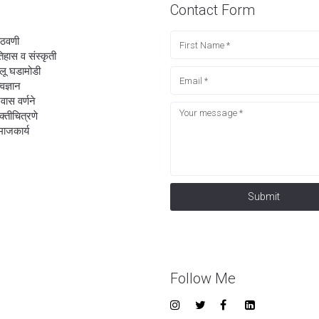
Contact Form
ठवणी
िहास व संस्कृती
लू घडामोडी
्वज्ञान
रवास वर्णने
यक्तीचित्रणे
ाजकार्य
Submit
Follow Me