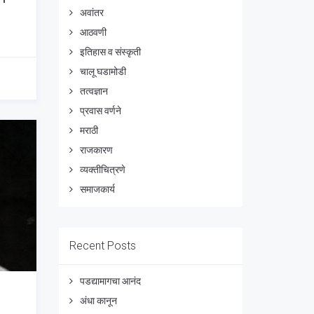
अवांतर
आठवणी
इतिहास व संस्कृती
चालू घडामोडी
तत्वज्ञान
प्रवास वर्णने
मराठी
राजकारण
व्यक्तीचित्रणे
समाजकार्य
Recent Posts
पडद्यामागचा आनंद
अंधा कानून