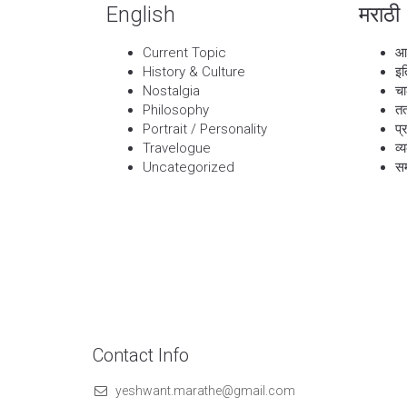
English
मराठी
Current Topic
आ
History & Culture
इत
Nostalgia
चा
Philosophy
तत
Portrait / Personality
प्
Travelogue
व्
Uncategorized
सम
Contact Info
yeshwant.marathe@gmail.com