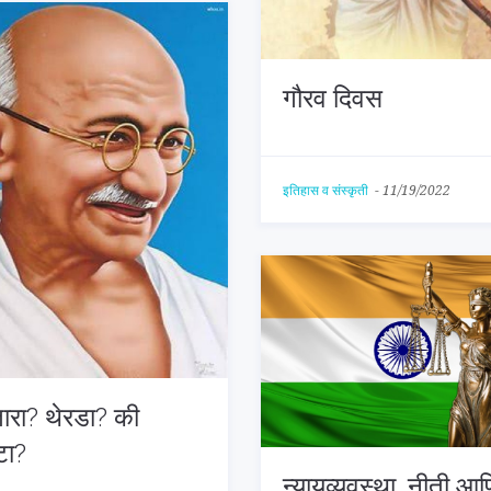
गौरव दिवस
इतिहास व संस्कृती
-
11/19/2022
तारा? थेरडा? की
्टा?
न्यायव्यवस्था, नीती आ