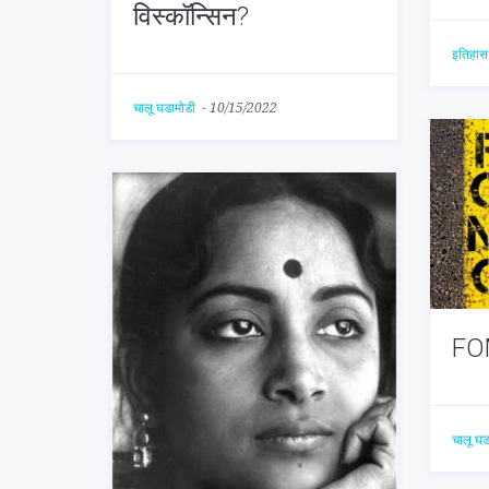
विस्कॉन्सिन?
इतिहास 
चालू घडामोडी
-
10/15/2022
FO
चालू घ